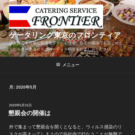
コ
ン
テ
ン
ツ
ケータリング東京のフロンティア
へ
少人数でも可能な新感覚プランも登場。自宅や職場でも楽しめる
ス
リピーター率９０％のパーティー料理をお楽しみください！
キ
ッ
メニュー
プ
月:
2020年5月
投
2020年5月31日
稿
懇親会の開催は
日:
外で集まって懇親会を開くとなると、ウィルス感染のリ
スクが高まってしまうので自社内で行なうことが無難で