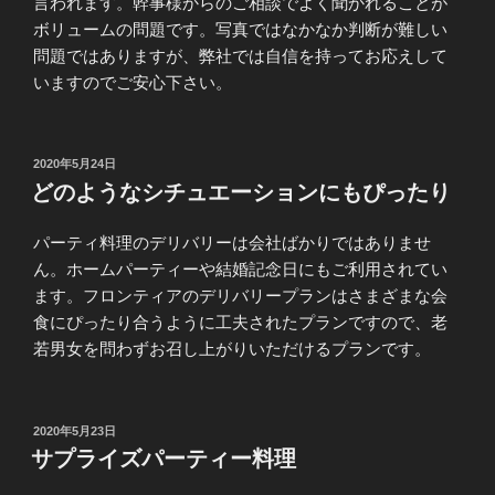
言われます。幹事様からのご相談でよく聞かれることが
ボリュームの問題です。写真ではなかなか判断が難しい
問題ではありますが、弊社では自信を持ってお応えして
いますのでご安心下さい。
投
2020年5月24日
稿
どのようなシチュエーションにもぴったり
日:
パーティ料理のデリバリーは会社ばかりではありませ
ん。ホームパーティーや結婚記念日にもご利用されてい
ます。フロンティアのデリバリープランはさまざまな会
食にぴったり合うように工夫されたプランですので、老
若男女を問わずお召し上がりいただけるプランです。
投
2020年5月23日
稿
サプライズパーティー料理
日: