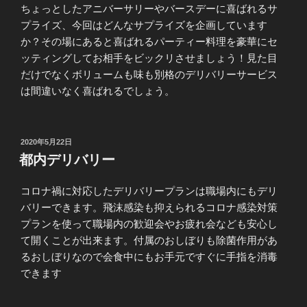
ちょっとしたアニバーサリーやバースデーに喜ばれるサ
プライズ、今回はどんなサプライズを企画しています
か？その場にあると喜ばれるパーティー料理を豪華にセ
ッティングしてお相手をビックリさせましょう！見た目
だけでなくボリュームも味も別格のデリバリーサービス
は間違いなく喜ばれるでしょう。
投
2020年5月22日
稿
都内デリバリー
日:
コロナ禍に対応したデリバリープランは職場内にもデリ
バリーできます。飛沫感染も抑えられるコロナ感染対策
プランを使って職場内の歓迎会やお疲れ会なども安心し
て開くことが出来ます。付属のおしぼりも除菌作用があ
るおしぼりなので会食中にもお手元ですぐに手指を消毒
できます