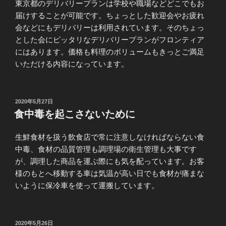
東京都のデリバリープランは学校や職場などどこでもお
届けすることが可能です。ちょっとした歓迎会やお疲れ
会などにもデリバリーは利用されています。そのちょっ
とした会にピッタリなデリバリープランがフロンティア
にはあります。価格も料理のボリュームもきっとご満足
いただける内容になっています。
投
2020年5月27日
稿
食中毒を起こさないために
日:
生鮮食材を扱う飲食店で常に注意しなければならない食
中毒、食材の品質管理も調理場の衛生管理も大事です
が、調理した商品を運ぶ際にも気を配っています。お客
様のもとへ移動する車は気温が高い日でも食材が痛まな
いように保冷車を使って運搬しています。
投
2020年5月26日