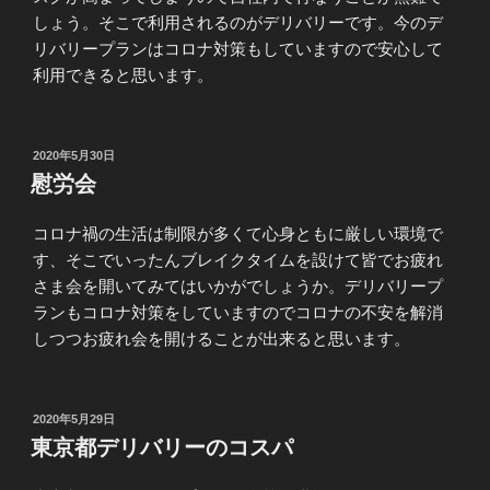
しょう。そこで利用されるのがデリバリーです。今のデ
リバリープランはコロナ対策もしていますので安心して
利用できると思います。
投
2020年5月30日
稿
慰労会
日:
コロナ禍の生活は制限が多くて心身ともに厳しい環境で
す、そこでいったんブレイクタイムを設けて皆でお疲れ
さま会を開いてみてはいかがでしょうか。デリバリープ
ランもコロナ対策をしていますのでコロナの不安を解消
しつつお疲れ会を開けることが出来ると思います。
投
2020年5月29日
稿
東京都デリバリーのコスパ
日: