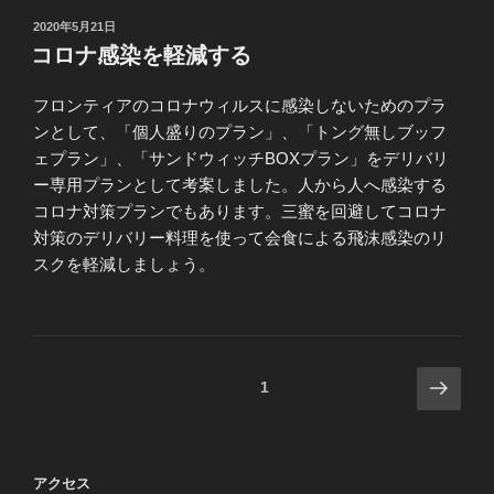
投
2020年5月21日
稿
コロナ感染を軽減する
日:
フロンティアのコロナウィルスに感染しないためのプラ
ンとして、「個人盛りのプラン」、「トング無しブッフ
ェプラン」、「サンドウィッチBOXプラン」をデリバリ
ー専用プランとして考案しました。人から人へ感染する
コロナ対策プランでもあります。三蜜を回避してコロナ
対策のデリバリー料理を使って会食による飛沫感染のリ
スクを軽減しましょう。
投
次
固定ページ
1
の
稿
ペ
の
ー
ペ
アクセス
ジ