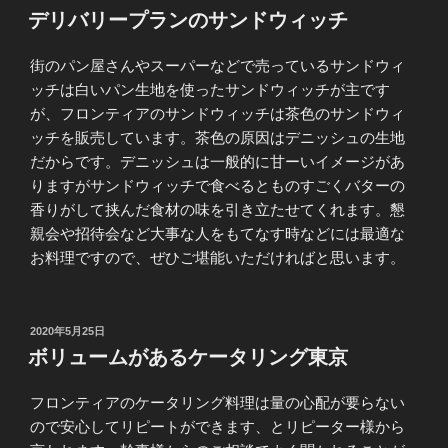
稿
デリバリープランのサンドウィッチ
日:
街のパン屋さんやスーパーなどで売っているサンドウィ
ッチは白いパン生地を使ったサンドウィッチが主です
が、フロンティアのサンドウィッチは茶色のサンドウィ
ッチを販売しています。茶色の原因はデニッシュの生地
だからです。デニッシュは一般的に甘ーいイメージがあ
りますがサンドウィッチで食べるとものすごくバターの
香りがして挟んだ食材の味を引き立たせてくれます。懇
親会や招待会など大事な人をもてなす時などには最適な
お料理ですので、ぜひご堪能いただければと思います。
投
2020年5月25日
稿
ボリュームがあるケータリング東京
日:
フロンティアのケータリング料理は量の心配が要らない
ので安心してリピートができます、とリピーター様から