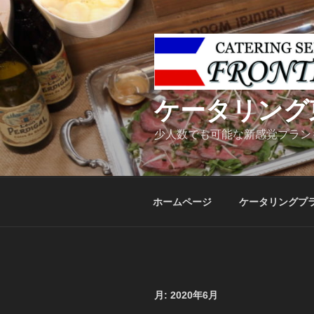
コ
ン
テ
ン
ツ
へ
ケータリング
ス
キ
少人数でも可能な新感覚プラン
ッ
プ
ホームページ
ケータリングプ
月:
2020年6月