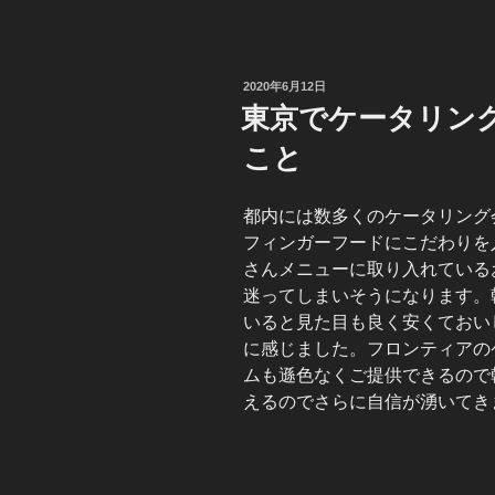
投
2020年6月12日
稿
東京でケータリン
日:
こと
都内には数多くのケータリング
フィンガーフードにこだわりを
さんメニューに取り入れている
迷ってしまいそうになります。
いると見た目も良く安くておい
に感じました。フロンティアの
ムも遜色なくご提供できるので
えるのでさらに自信が湧いてき