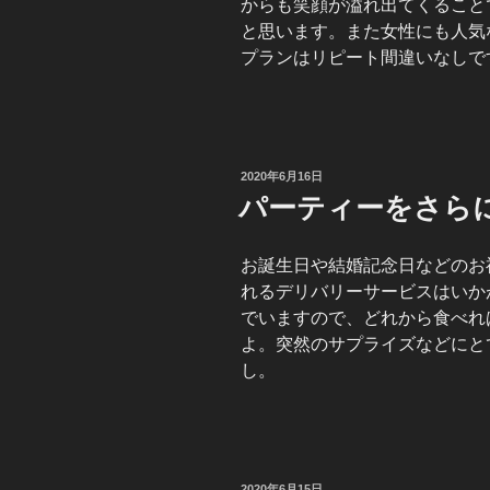
からも笑顔が溢れ出てくること
と思います。また女性にも人気
プランはリピート間違いなしで
投
2020年6月16日
稿
パーティーをさら
日:
お誕生日や結婚記念日などのお
れるデリバリーサービスはいか
でいますので、どれから食べれ
よ。突然のサプライズなどにと
し。
投
2020年6月15日