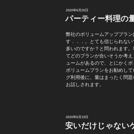
投
2020年6月20日
稿
パーティー料理の
日:
弊社のボリュームアッププラン
す．．．。とても信じられない
多いのですか？と問われます。
てどのプランが合いそうか考えま
ュームがあるので、とにかくボ
ボリュームプランをお勧めして
グ利用後に、量はまったく問題
お話しされます。
投
2020年6月19日
稿
安いだけじゃない
日: