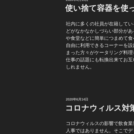
稿
使い捨て容器を使
日:
社内に多くの社員が在籍してい
どがなかなかしづらい部分があ
や食堂などに簡単につまめて食
自由に利用できるコーナーを設
まった方々がケータリング料理
仕事の話題にも転換出来てお互
しれません。
投
2020年6月14日
稿
コロナウィルス対
日:
コロナウィルスの影響で飲食業
人事ではありません。そこでデ