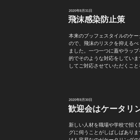
投
2020年8月31日
稿
飛沫感染防止策
日:
本来のブッフェスタイルのケー
ので、飛沫のリスクを抑えるべ
ました。一つ一つに蓋やラップ
的でそのような対応をしていま
してご対応させていただくこと
投
2020年8月30日
稿
歓迎会はケータリ
日:
新しい人材を職場や学校で招く
グに伺うことがしばしばありま
けも容易なのがケータリングの