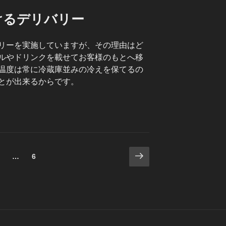
けるデリバリー
リーを実施していますが、その理由はど
ルやドリンクを載せてお客様のもとへ移
温度は常に冷蔵庫並みの冷えを保てるの
とが出来るからです。
次
固
固
…
6
の
定
定
ペ
ペ
ペ
ー
ー
ー
ジ
ジ
ジ