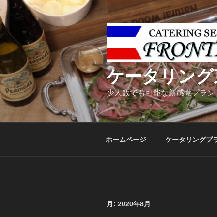
コ
ン
テ
ン
ツ
へ
ケータリング
ス
キ
少人数でも可能な新感覚プラン
ッ
プ
ホームページ
ケータリングプ
月:
2020年8月