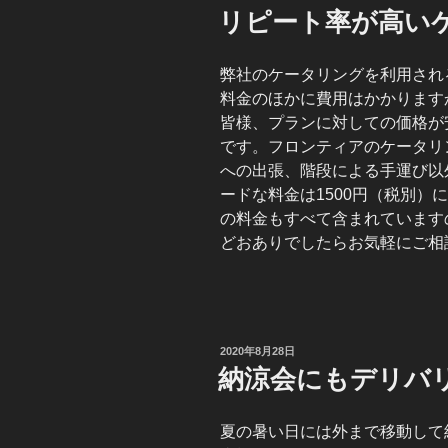
稿
リピート率が高い
日:
弊社のケータリングを利用され
料金のほかに費用はかかります
皆様、プランに対しての価格が
です。フロンティアのケータリ
への出張、階段による手運び以
ードな料金は1500円（税別）
の料金もすべて含まれています
どおありでしたらお気軽にご相
投
2020年8月28日
稿
納涼会にもデリバ
日:
夏の暑い日には外まで移動して