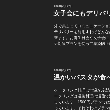
投
2020年8月27日
稿
女子会にもデリバ
日:
外で集まってコミュニケーショ
デリバリーを利用すればどんな
来ます。お誕生日会や女子会に
ナ対策プランを使って感染防止
投
2020年8月27日
稿
温かいパスタが食
日:
ケータリング料理は常温か冷製
ータリングは温製料理は湯煎で
しています。1500円プランで
っています。それぞれのプラン