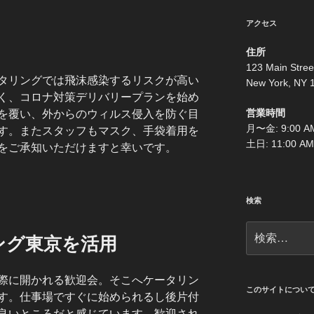
アクセス
住所
123 Main Stree
タリングでは飛沫感染するリスクが高い
New York, NY 
く、コロナ対策デリバリープランを始め
営業時間
を覆い、外からのウィルス侵入を防ぐ目
月〜金: 9:00 AM
す。またスタッフもマスク、手袋着用を
土日: 11:00 AM
をご承知いただけますと幸いです。
検索
検
ング東京を活用
索:
際に開かれる歓迎会。そこへケータリン
このサイトについ
す。仕事場ですぐに始められるし後片付
良いところだと感じています。歓迎され