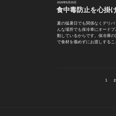
投
2020年8月25日
稿
食中毒防止を心掛
日:
夏の猛暑日でも関係なくデリバ
んな場所でも保冷車にオードブ
動しているからです。保冷庫の
で食材を傷めずにお渡しするこ
投
固
1
2
定
稿
ペ
の
ー
ジ
ペ