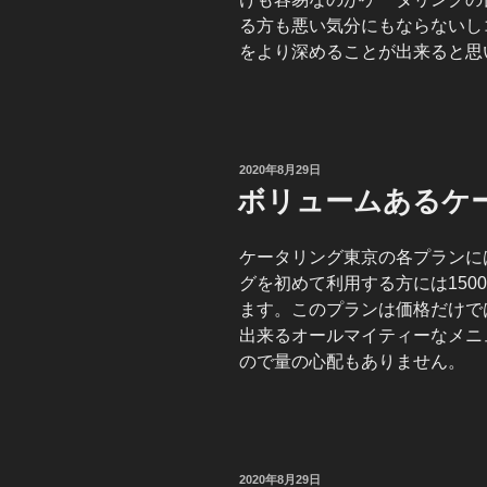
る方も悪い気分にもならないし
をより深めることが出来ると思
投
2020年8月29日
稿
ボリュームあるケ
日:
ケータリング東京の各プランに
グを初めて利用する方には150
ます。このプランは価格だけで
出来るオールマイティーなメニ
ので量の心配もありません。
投
2020年8月29日