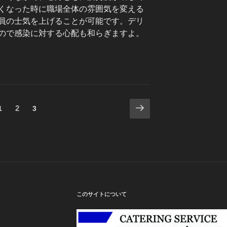
くなった時に職場全体の雰囲気を変える
員の士気を上げることが可能です。デリ
ので感染に対する心配も和らぎますよ。
次
固
固
2
固
1
3
の
定
定
定
ペ
ペ
ペ
ペ
ー
ー
ー
ー
ジ
ジ
ジ
ジ
このサイトについて