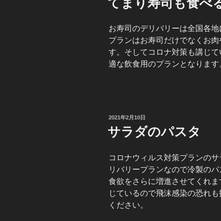
てまり寿司も食べ
日:
お寿司のデリバリーは全国各地
プランはお寿司だけでなくお肉
す。そしてコロナ対策も講じて
適な飲食用のプランとなります
投
2021年2月10日
稿
サラダのパスタ
日:
コロナウィルス対策プランのサ
リバリープランなので冷製のパ
食欲をさらに増進させてくれま
じているので飛沫感染の恐れも
ください。