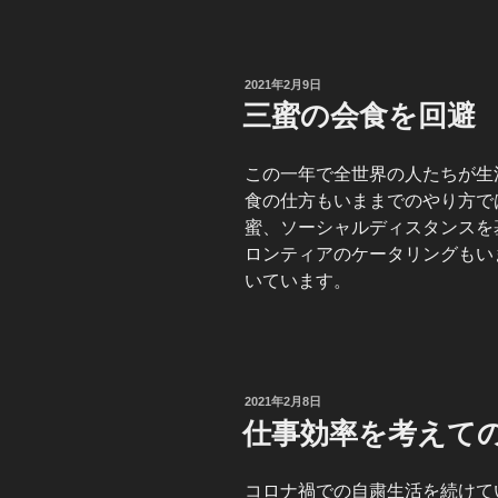
投
2021年2月9日
稿
三蜜の会食を回避
日:
この一年で全世界の人たちが生
食の仕方もいままでのやり方で
蜜、ソーシャルディスタンスを
ロンティアのケータリングもい
いています。
投
2021年2月8日
稿
仕事効率を考えて
日:
コロナ禍での自粛生活を続けて