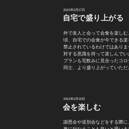
投
2021年2月17日
稿
自宅で盛り上がる
日:
外で友人と会って会食を楽しむ
頃、自宅での会食が今できる楽
禁止されているわけではありま
対する意識を持って楽しんでい
プランも宅飲みに見合ったコロ
同士、より盛り上がっていただ
投
2021年2月16日
稿
会を楽しむ
日:
謝恩会や送別会などをする際に
単に行なうことも良いと思いま