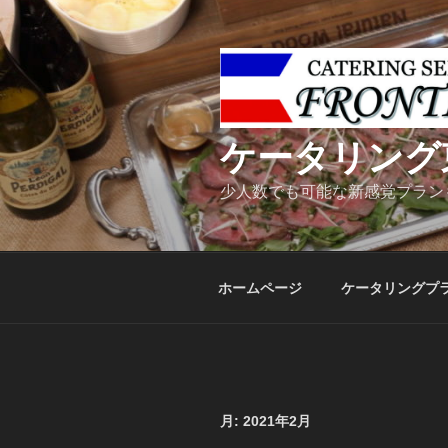
コ
ン
テ
ン
ツ
へ
ケータリング
ス
キ
少人数でも可能な新感覚プラン
ッ
プ
ホームページ
ケータリングプ
月:
2021年2月