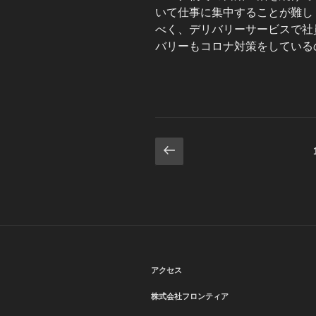
いて仕事に集中することが難し
べく、デリバリーサービスで社
バリーもコロナ対策をしている
投
前
の
稿
ペ
の
ー
ジ
ペ
ー
アクセス
ジ
送
株式会社フロンティア