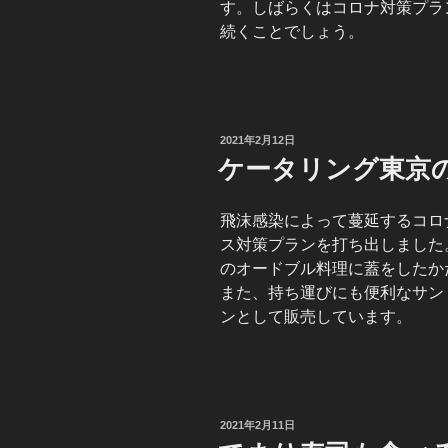
す。しばらくはコロナ対策プラ
続くことでしょう。
投
2021年2月12日
稿
ケータリング東京
日:
飛沫感染によって蔓延するコロ
ス対策プランを打ち出しました
のオードブル料理に蓋をしたか
また、持ち運びにも便利なサン
ンとして販売しています。
投
2021年2月11日
稿