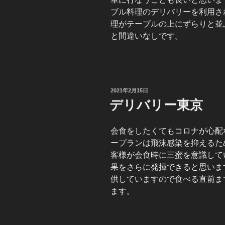
ブル料理のデリバリーを利用さ
理がテーブルの上にずらりと並
と間違いなしです。
投
2021年2月15日
稿
デリバリー東京
日:
会食をしたくてもコロナが心配
ープランは飛沫感染を抑えるた
客様が会食時に三蜜を意識して
果をさらに発揮できると思いま
供していますので食べる直前ま
ます。