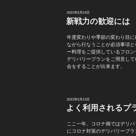
投
2021年2月14日
稿
新戦力の歓迎には
日:
年度変わりや季節の変わり目に
ながら行なうことが必須事項と
ー料理をご提供しているフロン
デリバリープランをご用意して
会をすることが出来ます。
投
2021年2月13日
稿
よく利用されるプ
日:
ここ一年、コロナ禍ではデリバ
にコロナ対策のデリバリープラ