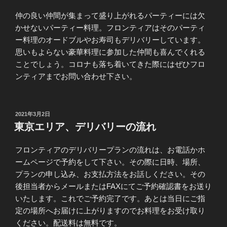
仲の良い仲間が集まって盛り上がれるパーティーには欠
かせないパーティー料理。フロンティアはそのパーティ
ー料理のオードブルやお寿司もデリバリーしています。
思いもよらない豪華料理に参加した仲間も喜んでくれる
ことでしょう。コロナも落ち着いてきた際にはぜひフロ
ンティアまでお問い合わせ下さい。
投
2021年3月2日
稿
東京エリア、デリバリーの流れ
日:
フロンティアのデリバリープランの流れは、お電話かホ
ームページで予約をして下さい。その際に日時、場所、
プランの申し込み、お支払方法をお話しください。その
後担当者からメールまたはFAXにてご予約確認書をお送り
いたします。これでご予約完了です。あとは当日にご指
定の場所へお届けに上がりますのでお料理をお受け取り
ください。配送料は無料です。