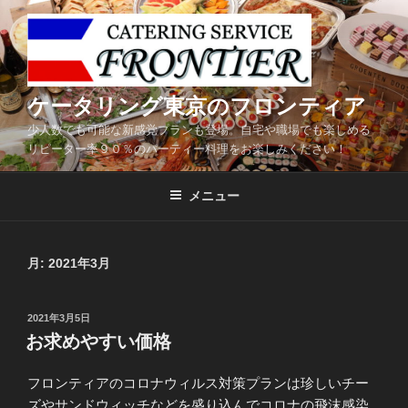
コ
ン
テ
ン
ツ
ケータリング東京のフロンティア
へ
少人数でも可能な新感覚プランも登場。自宅や職場でも楽しめる
ス
リピーター率９０％のパーティー料理をお楽しみください！
キ
ッ
メニュー
プ
月:
2021年3月
投
2021年3月5日
稿
お求めやすい価格
日:
フロンティアのコロナウィルス対策プランは珍しいチー
ズやサンドウィッチなどを盛り込んでコロナの飛沫感染