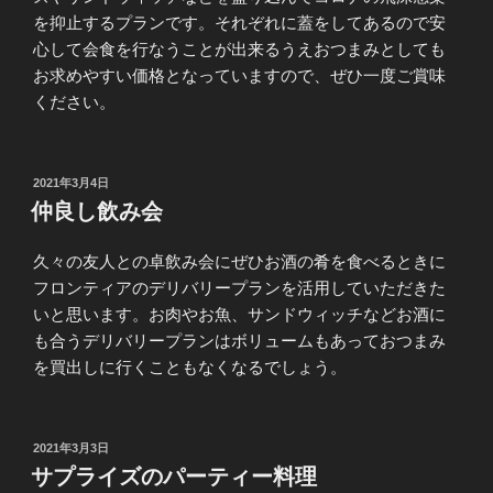
を抑止するプランです。それぞれに蓋をしてあるので安
心して会食を行なうことが出来るうえおつまみとしても
お求めやすい価格となっていますので、ぜひ一度ご賞味
ください。
投
2021年3月4日
稿
仲良し飲み会
日:
久々の友人との卓飲み会にぜひお酒の肴を食べるときに
フロンティアのデリバリープランを活用していただきた
いと思います。お肉やお魚、サンドウィッチなどお酒に
も合うデリバリープランはボリュームもあっておつまみ
を買出しに行くこともなくなるでしょう。
投
2021年3月3日
稿
サプライズのパーティー料理
日: