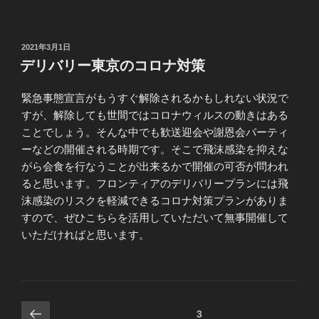
投
2021年3月1日
稿
デリバリー東京のコロナ対策
日:
緊急事態宣言がもうすぐ解除されるかもしれない状況で
すが、解除しても世間ではコロナウィルスの動きはある
ことでしょう。そんな中でも歓送迎会や謝恩会パーティ
ーなどの開催される時期です。そこで飛沫感染を抑えな
がら会食を行なうことが出来るかで開催の可否が問われ
ると思います。フロンティアのデリバリープランには飛
沫感染のリスクを軽減できるコロナ対策プランがありま
すので、ぜひこちらを活用していただいて無事開催して
いただければと思います。
投
前
固定ページ
3