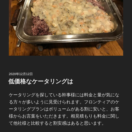
投
2020年12月12日
稿
低価格なケータリングは
日:
ケータリングを探している幹事様には料金と量が気にな
る方々が多いように見受けられます。フロンティアのケ
ータリングプランはボリュームがある割に安いと、お客
様からお言葉をいただきます。相見積もりも料金に関し
て他社様と比較すると割安感はあると思います。