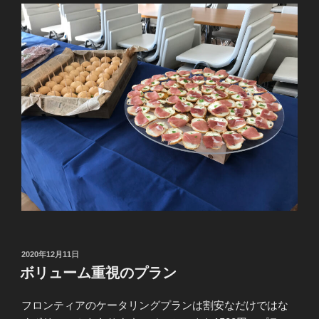
投
2020年12月11日
稿
ボリューム重視のプラン
日:
フロンティアのケータリングプランは割安なだけではな