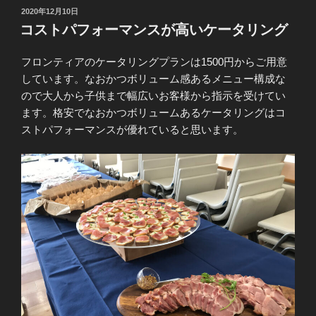
投
2020年12月10日
稿
コストパフォーマンスが高いケータリング
日:
フロンティアのケータリングプランは1500円からご用意
しています。なおかつボリューム感あるメニュー構成な
ので大人から子供まで幅広いお客様から指示を受けてい
ます。格安でなおかつボリュームあるケータリングはコ
ストパフォーマンスが優れていると思います。