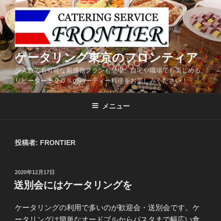
コ
ン
テ
ン
ツ
ケータリング東京のフロンティア
へ
少人数でも可能な新感覚プランも登場。自宅や職場でも楽しめる
ス
リピーター率９０％のパーティー料理をお楽しみください！
キ
ッ
メニュー
プ
投稿者:
FRONTIER
投
2020年12月17日
稿
送別会にはケータリングを
日:
ケータリングの利用で多いのが歓迎会・送別会です。ケ
ータリングは簡単なオードブルからパスタまで幅広い食