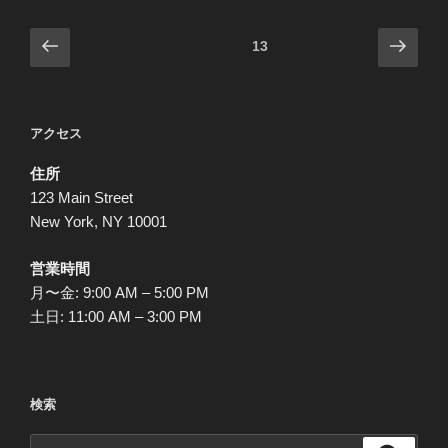
投
前
次
固定ページ
13
の
の
稿
ペ
ペ
の
ー
ー
ペ
アクセス
ジ
ジ
ー
住所
ジ
123 Main Street
送
New York, NY 10001
り
営業時間
月〜金: 9:00 AM – 5:00 PM
土日: 11:00 AM – 3:00 PM
検索
検