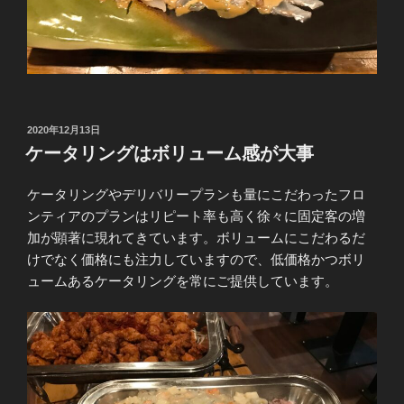
投
2020年12月13日
稿
ケータリングはボリューム感が大事
日:
ケータリングやデリバリープランも量にこだわったフロ
ンティアのプランはリピート率も高く徐々に固定客の増
加が顕著に現れてきています。ボリュームにこだわるだ
けでなく価格にも注力していますので、低価格かつボリ
ュームあるケータリングを常にご提供しています。