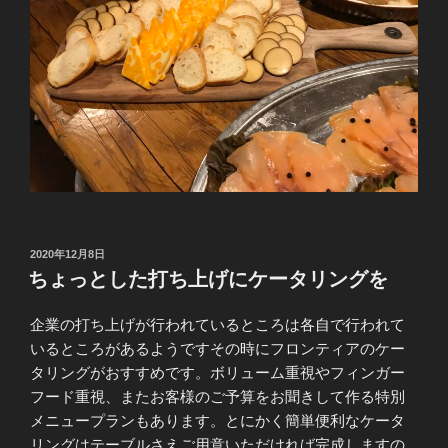
投
2020年12月8日
稿
ちょっとした打ち上げにケータリングを
日:
企業の打ち上げが行われているところは各自で行われて
いるところがあるようですその時にフロンティアのケー
タリングがおすすめです。ボリューム重視やフィンガー
フード重視、またお客様のご予算をお聞きして作る特別
メニュープランもあります。とにかく簡単便利なケータ
リングはテーブルさえご用意いただければ完成しますの