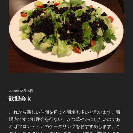
投
2020年12月15日
稿
歓迎会ｋ
日:
これから新しい仲間を迎える職場も多いと思います。職
場内ですぐ歓迎会を行ない、かつ華やかにしたいのであ
ればフロンティアのケータリングをおすすめします。こ