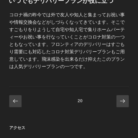
いつでもデリバリープランが役に立つ
日:
コロナ禍の昨今では外で友人や知人と集まってお祝い事
や情報交換会などがしづらくなってきています。そこで
すごもりをりようして自宅や知人宅で集りホームパーテ
ィーやお祝い事を行なっていくことがコロナ対策の一つ
ともなっています。フロンティアのデリバリーはすごも
り需要にも対応したコロナ対策デリバリープランもご用
意しています。飛沫感染を出来るだけ抑えたこのプラン
は人気デリバリープランの一つです。
投
前
次
固定ページ
20
の
の
稿
ペ
ペ
の
ー
ー
ペ
アクセス
ジ
ジ
ー