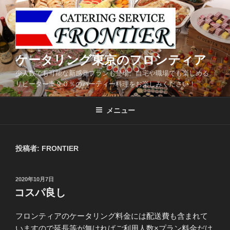
コ
ン
テ
ン
ツ
ケータリング東京のフロンティア
へ
少人数でも可能な新感覚プランも登場。自宅や職場でも楽しめる
ス
リピーター率９０％のパーティー料理をお楽しみください！
キ
ッ
メニュー
プ
投稿者:
FRONTIER
投
2020年10月7日
稿
コスパ良し
日:
フロンティアのケータリング料金には配送費も含まれて
いますので延長等が無ければご利用人数×プラン料金だけ