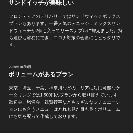
稿
サンドイッチが美味しい
日:
フロンティアのデリバリーではサンドウィッチボックス
プランもあります。一番人気のデニッシュミックスサン
ドウィッチが2個も入ってリーズナブルに抑えました。持
ち運びも容易にでき、コロナ対策の会食にもピッタリで
す。
投
2020年10月4日
稿
ボリュームがあるプラン
日:
東京、埼玉、千葉、神奈川などのエリアに対応可能なケ
ータリングでは1,500円のプランから取り揃えています。
歓迎会、慰労会、祝賀行事などさまざまなシチュエーシ
ョンにも合うメニューはどれも見た目も良くボリューム
にも気を配って作成しております。