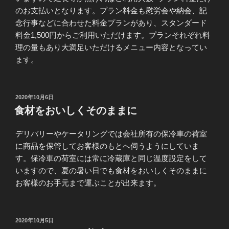
のお支払いとなります。プラン料金も慰労会や納会、記
念行事などに合わせた料金プランがあり、スタンダード
料金1,500円からご利用いただけます。プランそれぞれ料
理の量もあり大満足いただけるメニュー内容となってい
ます。
投
2020年10月6日
稿
食材をおいしくそのままに
日:
デリバリーやケータリングでは会社所有の保冷車の荷室
に商品を保管してお客様のもとへ伺うようにしていま
す。保冷車の荷室には常に冷蔵庫と同じ温度設定をして
いますので、夏の暑い日でも食材をおいしくそのままに
お客様のお手元まで運ぶことが出来ます。
投
2020年10月5日