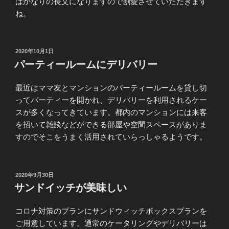
はかなりの長文になりますので割愛させていただきます
ね。
投
2020年10月1日
稿
パーティールームにデリバリー
日:
最近はママ友とマンションのパーティールームを貸し切
ってパーティーを開かれ、デリバリーを利用されるケー
スが多くなってきています。都内のマンションには来客
を招いて雑談などができる部屋や空間スペースがありま
すのでそこをうまく活用されていらっしゃるようです。
投
2020年9月30日
稿
サンドイッチが美味しい
日:
コロナ対策のプランにサンドウィッチボックスプランを
ご用意しています。通常のケータリングやデリバリーは