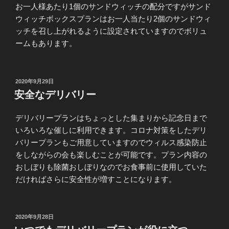
お一人様あたり1個のサンドウィッチの配分ですがサンド
ウィッチボックスプランはお一人当たり2個のサンドウィ
ッチを召し上がれるように設定されていますのでボリュ
ームもあります。
投
2020年9月29日
稿
安全なデリバリー
日:
デリバリープランはちょっとした集まりから記念日まで
いろいろな催しに利用できます。コロナ対策をしたデリ
バリープランもご用意していますのでウィルス感染防止
をしながらの会も楽しむことが可能です。プラン内容の
おしぼりも除菌おしぼりなのでお食事前に使用していた
だければさらに安全性が増すことになります。
投
2020年9月28日
稿