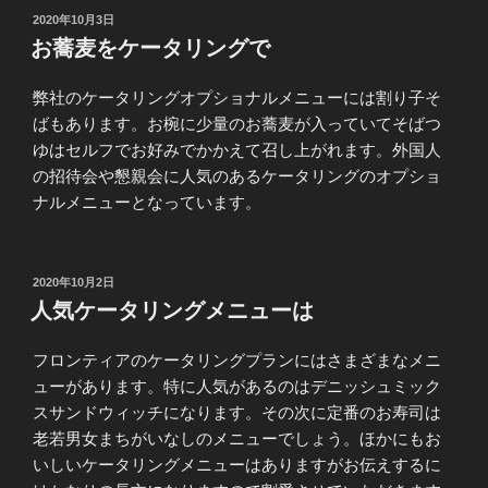
投
2020年10月3日
稿
お蕎麦をケータリングで
日:
弊社のケータリングオプショナルメニューには割り子そ
ばもあります。お椀に少量のお蕎麦が入っていてそばつ
ゆはセルフでお好みでかかえて召し上がれます。外国人
の招待会や懇親会に人気のあるケータリングのオプショ
ナルメニューとなっています。
投
2020年10月2日
稿
人気ケータリングメニューは
日:
フロンティアのケータリングプランにはさまざまなメニ
ューがあります。特に人気があるのはデニッシュミック
スサンドウィッチになります。その次に定番のお寿司は
老若男女まちがいなしのメニューでしょう。ほかにもお
いしいケータリングメニューはありますがお伝えするに