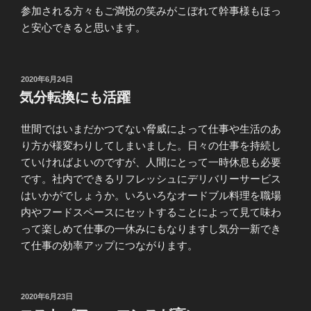
参加される方々もご満悦の笑みがこぼれて幹事様もほっ
と安心できると思います。
投
2020年6月24日
稿
気分転換にも活躍
日:
世間ではいまだかつてない脅威によって仕事や生活のあ
り方が様変わりしてしまいました。日々の仕事を持続し
ていければよいのですが、人間にとって一時休息も必要
です。社内でできるリフレッシュにデリバリーサービス
はいかがでしょうか。いろいろなオードブル料理を職場
内やフードスペースにセットすることによって見て味わ
って楽しめて仕事の一休みにもなりますし気分一新でき
て仕事の効率アップにつながります。
投
2020年6月23日
稿