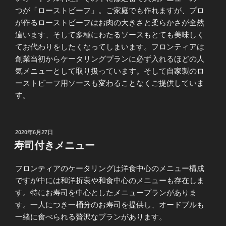
つが「ローストビーフ」。ご家庭でも作れますが、プロ
が作るローストビーフはお肉の大きさと柔らかさが全然
違います、そして多種にわたるソースもとても美味しく
てお代わりをしたくなってしまいます。フロンティアは
創業当初からケータリングプランに必ず入れるほどの人
気メニューとして取り扱っています。そして自家製のロ
ーストビーフ用ソースも変わることなくご提供していま
す。
投
2020年6月27日
稿
寿司付きメニュー
日:
フロンティアのケータリングは洋食中心のメニュー構成
ですが中には和洋折衷や和食中心のメニューも存在しま
す。特にお寿司を中心としたメニュープランがありま
す。一人につき一桶分のお寿司を提供し、オードブルも
一緒に食べられる贅沢なプランがあります。