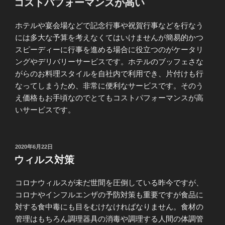
コストパフォーマンスが高い
日:
ホテルや宴会場などで記念行事や祝賀行事などを行なう
には多大な予算を考えなくてはいけませんが簡易的かつ
スピーディーに行事を進める場合に役立つのがケータリ
ングやデリバリーサービスです。ホテルのブッフェさな
がらのお料理スタイルを自社内で利用でき、片付けも行
なってしまうため、非常に便利なサービスです。そのう
え価格もお手頃なのでとてもコストパフォーマンスが高
いサービスです。
投
2020年6月22日
稿
ウィルス対策
日:
コロナウィルスが未だ世間を圧倒している昨今ですが、
コロナやインフルエンザの予防対策も重要ですが食品に
対する食中毒にも目をむけなければなりません。食材の
管理はもちろん調理器具の消毒や調理する人間の体調管