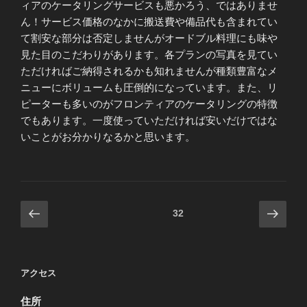
ィアのケータリングサービスも悪かろう、ではありませ
ん！サービス価格のなかに搬送費や備品代も含まれてい
て割安な部分は否定しませんがオードブル料理にも味や
見た目のこだわりがあります。各プランの写真を見てい
ただければご納得されるかも知れませんが種類豊富なメ
ニューにボリュームも圧倒的になっています。また、リ
ピーターも多いのがフロンティアのケータリングの特徴
でもあります。一度使っていただければ安いだけではな
いことがお分かりなるかと思います。
投
前
次
固定ページ
32
の
の
稿
ペ
ペ
の
ー
ー
ペ
アクセス
ジ
ジ
ー
住所
ジ