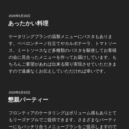
投
2020年6月26日
稿
あったかい料理
日:
ケータリングプランの温製メニューにパスタもありま
す。ペペロンチーノ仕立てやカルボナーラ、トマトソー
ス、ミートソースなど多種類のパスタを駆使してお客様
の会に見合ったメニューを作ってお届けしています。も
ちろんご要望があれば出来る限り実現させていただきま
すので遠慮なくお伝えしていただければ幸いです。
投
2020年6月25日
稿
懇親パーティー
日:
フロンティアのケータリングはボリューム感もありとて
もリーズナブルでご提供できます。さまざまなパーティ
ーにもバッチリ合うメニュープランをご提示しますので