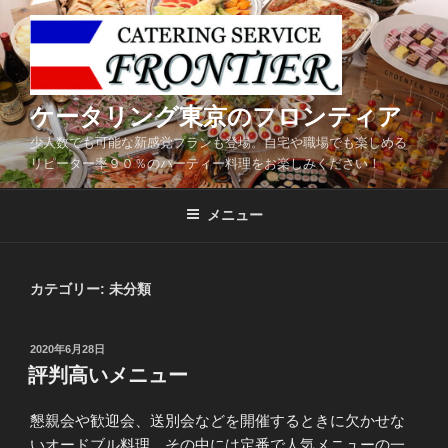
コ
ン
テ
ン
ツ
ケータリング東京のフロンティア
へ
少人数でも可能な新感覚プランも登場。自宅や職場でも楽しめる
ス
リピーター率９０％のパーティー料理をお楽しみください！
キ
ッ
メニュー
プ
カテゴリー:
未分類
投
2020年6月28日
稿
評判高いメニュー
日:
懇親会や歓迎会、送別会などを開催するときに欠かせな
いオードブル料理。その中には定番で人気メニューの一