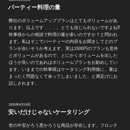
稿
パーティー料理の量
日:
弊社のボリュームアッププランはとてもボリュームがあ
ります。以上です．．．。とても信じられないですよね⁈
幹事様からの相談で料理の量が多いのですか？と問われ
ます。私はそこでパーティーの内容をお聞きしてどのプ
ランが合いそうか考えます。実は1500円のプランも意外
とボリュームがあるので、とにかくボリュームを出した
ほうが良いのであればボリュームプランをお勧めしてい
ます。いままでの幹事様はケータリング利用後に、量は
まったく問題なくて余ってしまいました、と満足げにお
話しされます。
投
2020年6月19日
稿
安いだけじゃないケータリング
日:
世の中安かろう悪かろうな商品が存在します、フロンテ