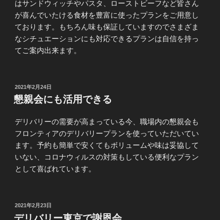
はサンドウィッチやパスタ、ローストビーフなど皆さん
が喜んでいたける食材を豊富に使ったプランをご用意し
ております。もちろん味も保証していますのでさまざま
なシチュエーションにも対応できるプランは自信を持っ
てご案内出来ます。
投
2021年2月24日
稿
懇親会にも活用できる
日:
デリバリーの需要が高まっている今、職場内の懇親会も
フロンティアのデリバリープランを使っていただいてい
ます。予約も簡単で安くてもボリュームや味は妥協して
いない、コロナウィルスの対策もしている便利なプラン
として喜ばれています。
投
2021年2月23日
稿
デリバリー東京で謝恩会