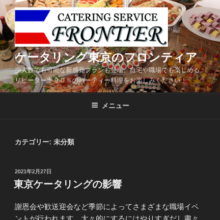
コ
ン
テ
ン
ツ
ケータリング東京のフロンティア
へ
少人数でも可能な新感覚プランも登場。自宅や職場でも楽しめる
ス
リピーター率９０％のパーティー料理をお楽しみください！
キ
ッ
メニュー
プ
カテゴリー:
未分類
投
2021年2月27日
稿
東京ケータリングの影響
日:
謝恩会や歓送迎会など季節によってさまざまな職場イベ
ントが行われます。大々的にするにはやりすぎだし粛々