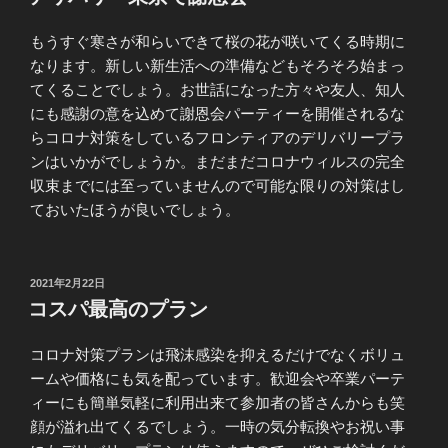
日:
もうすぐ寒さが和らいできて桜の花が咲いてくる時期に
なります。新しい新生活への準備などもそろそろ始まっ
てくることでしょう。お世話になった方々や友人、知人
にも感謝の意を込めて謝恩会パーティーを開催されるな
らコロナ対策をしているフロンティアのデリバリープラ
ンはいかがでしょうか。まだまだコロナウィルスの完全
収束までには至っていませんので可能な限りの対策はし
ておいたほうが良いでしょう。
投
2021年2月22日
稿
コスパ最高のプラン
日:
コロナ対策プランは飛沫感染を抑えるだけでなくボリュ
ームや価格にも気を配っています。歓迎会や卒業パーテ
ィーにも簡単気軽に利用出来て参加者の皆さんからも笑
顔が溢れ出てくるでしょう。一時の気分転換やお祝い事