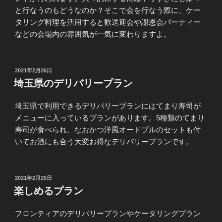
と行なうのもどうなのか？そこで会を行なう際に、ケー
タリング料理を活用すると歓送迎会や謝恩会パーティー
などの会場内の雰囲気が一気に変わりますよ。
投
2021年2月26日
稿
埼玉県のデリバリープラン
日:
埼玉県で利用できるデリバリープランにはてまり寿司が
メニューに入っているプランがあります。5種類のてまり
寿司が食べられ、なおかつ洋風オードブルのセットも付
いてお酒にも合う大変お得なデリバリープランです。
投
2021年2月25日
稿
楽しめるプラン
日:
フロンティアのデリバリープランやケータリングプラン