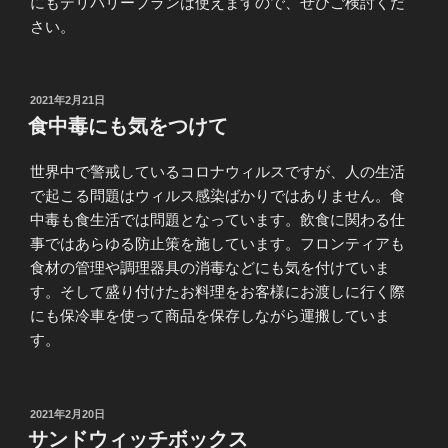
にもデリバリープランは使えますので、ぜひご検討くだ
さい。
投
2021年2月21日
稿
食中毒にも気をつけて
日:
世界中で警戒しているコロナウィルスですが、人の生活
で起こる問題はウィルス感染ばかりではありません。食
中毒も食生活では問題となっています。飲食に関わる仕
事ではあらゆる防止策を施しています。フロンティアも
食材の管理や調理器具の消毒などにも気を付けていま
す。そして盛り付けたお料理をお客様にお渡しに行く際
にも保冷車を使って商品を保存しながら運搬していま
す。
投
2021年2月20日
稿
サンドウィッチボックス