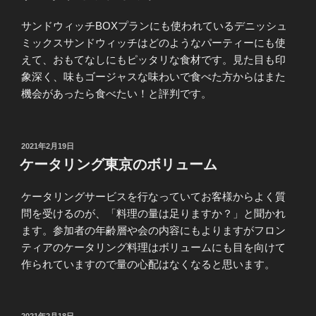
日:
サンドウィッチBOXプランにも使われているデニッシュ
ミックスサンドウィッチはどのようなパーティーにも使
えて、おもてなしにもピッタリな食材です。見た目も印
象深く、味もゴージャスな味わいで食べた方からはまた
機会があったら食べたい！と評判です。
投
2021年2月19日
稿
ケータリング東京のボリューム
日:
ケータリングサービスを行なっていてお客様からよく質
問を受けるのが、「料理の量は足りますか？」と聞かれ
ます。参加者の年齢層や会の内容にもよりますがフロン
ティアのケータリング料理はボリュームにも目を向けて
作られていますので量の心配はなくなると思います。
投