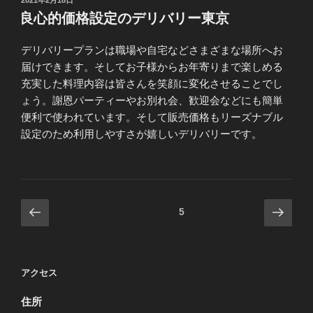
2021年2月18日
稿
良心的価格設定のデリバリー東京
日:
デリバリープランは職場や自宅などさまざまな場所へお
届けできます。そしてお子様からお年寄りまで楽しめる
充実した料理内容は皆さんを笑顔に変化させることでし
ょう。謝恩パーティーやお別れ会、歓迎会などにも簡単
便利で使われています。そして販売価格もリーズナブル
設定のため利用しやすさが嬉しいデリバリーです。
投
前
次
固定ページ
5
の
の
稿
ペ
ペ
の
ー
ー
ペ
アクセス
ジ
ジ
ー
住所
ジ