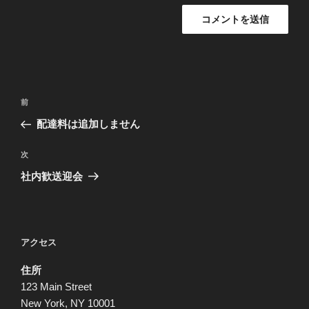
投
前
前
稿
の
配達料は追加しません
ナ
投
ビ
稿
次
次
ゲ
の
社内歓送迎会
投
ー
稿
シ
ョ
アクセス
ン
住所
123 Main Street
New York, NY 10001