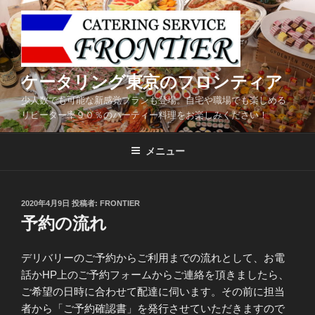
コ
ン
テ
ン
ツ
ケータリング東京のフロンティア
へ
少人数でも可能な新感覚プランも登場。自宅や職場でも楽しめる
ス
リピーター率９０％のパーティー料理をお楽しみください！
キ
ッ
メニュー
プ
投
2020年4月9日
投稿者:
FRONTIER
稿
予約の流れ
日:
デリバリーのご予約からご利用までの流れとして、お電
話かHP上のご予約フォームからご連絡を頂きましたら、
ご希望の日時に合わせて配達に伺います。その前に担当
者から「ご予約確認書」を発行させていただきますので