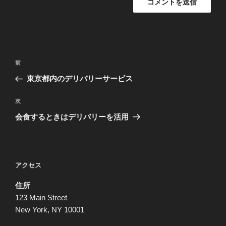
投
前
前
稿
の
東京都内のデリバリーサービス
ナ
投
ビ
稿
次
次
ゲ
の
会食するときはデリバリーを活用
投
ー
稿
シ
ョ
アクセス
ン
住所
123 Main Street
New York, NY 10001