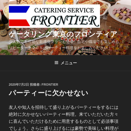
コ
ン
テ
ン
ツ
ケータリング東京のフロンティア
へ
少人数でも可能な新感覚プランも登場。自宅や職場でも楽しめる
ス
リピーター率９０％のパーティー料理をお楽しみください！
キ
ッ
メニュー
プ
投
2020年7月2日
投稿者:
FRONTIER
稿
パーティーに欠かせない
日:
友人や知人を招待して盛り上がるパーティーをするには
絶対に欠かせないパーティー料理。来ていただいた方々
に喜んでいただけるために用意するものとして必須事項
でしょう。さらに盛り上げるには豪勢で美味しい料理が