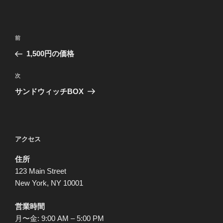
投
前
前
稿
の
1,500円の価格
ナ
投
ビ
稿
次
次
ゲ
の
サンドウィッチBOX
投
ー
稿
シ
ョ
アクセス
ン
住所
123 Main Street
New York, NY 10001
営業時間
月〜金: 9:00 AM – 5:00 PM