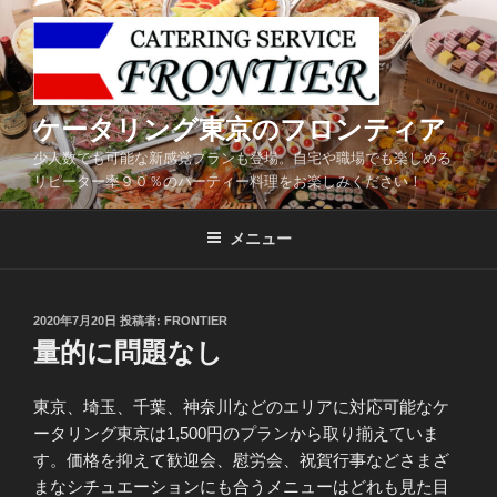
コ
ン
テ
ン
ツ
ケータリング東京のフロンティア
へ
少人数でも可能な新感覚プランも登場。自宅や職場でも楽しめる
ス
リピーター率９０％のパーティー料理をお楽しみください！
キ
ッ
メニュー
プ
投
2020年7月20日
投稿者:
FRONTIER
稿
量的に問題なし
日:
東京、埼玉、千葉、神奈川などのエリアに対応可能なケ
ータリング東京は1,500円のプランから取り揃えていま
す。価格を抑えて歓迎会、慰労会、祝賀行事などさまざ
まなシチュエーションにも合うメニューはどれも見た目