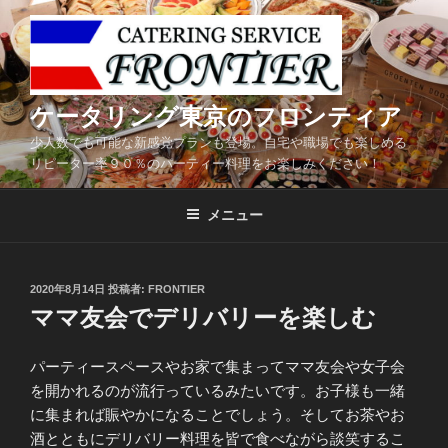
コ
ン
テ
ン
ツ
ケータリング東京のフロンティア
へ
少人数でも可能な新感覚プランも登場。自宅や職場でも楽しめる
ス
リピーター率９０％のパーティー料理をお楽しみください！
キ
ッ
メニュー
プ
投
2020年8月14日
投稿者:
FRONTIER
稿
ママ友会でデリバリーを楽しむ
日:
パーティースペースやお家で集まってママ友会や女子会
を開かれるのが流行っているみたいです。お子様も一緒
に集まれば賑やかになることでしょう。そしてお茶やお
酒とともにデリバリー料理を皆で食べながら談笑するこ