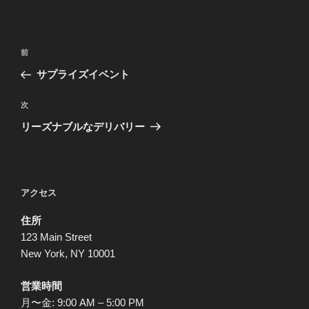
投
前
前
稿
の
サプライズイベント
ナ
投
ビ
稿
次
次
ゲ
の
リーズナブルなデリバリー
投
ー
稿
シ
ョ
アクセス
ン
住所
123 Main Street
New York, NY 10001
営業時間
月〜金: 9:00 AM – 5:00 PM