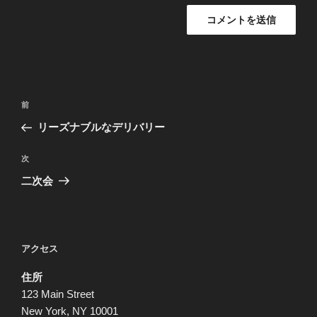
投
前
前
稿
の
リーズナブルなデリバリー
ナ
投
ビ
稿
次
次
ゲ
の
二次会
投
ー
稿
シ
ョ
アクセス
ン
住所
123 Main Street
New York, NY 10001