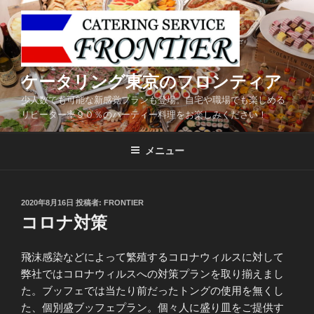
コ
ン
テ
ン
ツ
ケータリング東京のフロンティア
へ
少人数でも可能な新感覚プランも登場。自宅や職場でも楽しめる
ス
リピーター率９０％のパーティー料理をお楽しみください！
キ
ッ
メニュー
プ
投
2020年8月16日
投稿者:
FRONTIER
稿
コロナ対策
日:
飛沫感染などによって繁殖するコロナウィルスに対して
弊社ではコロナウィルスへの対策プランを取り揃えまし
た。ブッフェでは当たり前だったトングの使用を無くし
た、個別盛ブッフェプラン。個々人に盛り皿をご提供す