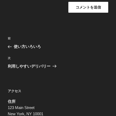
投
前
前
稿
の
使い方いろいろ
ナ
投
ビ
稿
次
次
ゲ
の
利用しやすいデリバリー
投
ー
稿
シ
ョ
アクセス
ン
住所
123 Main Street
New York, NY 10001