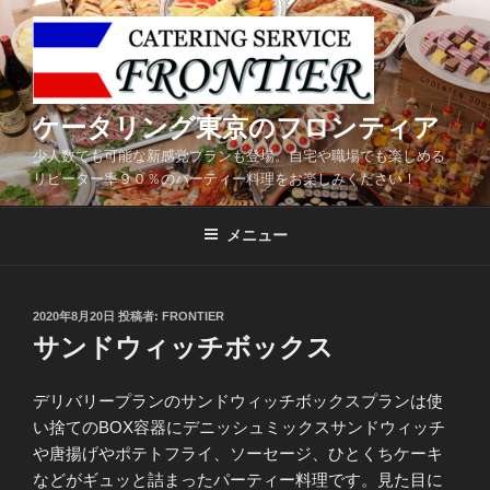
コ
ン
テ
ン
ツ
ケータリング東京のフロンティア
へ
少人数でも可能な新感覚プランも登場。自宅や職場でも楽しめる
ス
リピーター率９０％のパーティー料理をお楽しみください！
キ
ッ
メニュー
プ
投
2020年8月20日
投稿者:
FRONTIER
稿
サンドウィッチボックス
日:
デリバリープランのサンドウィッチボックスプランは使
い捨てのBOX容器にデニッシュミックスサンドウィッチ
や唐揚げやポテトフライ、ソーセージ、ひとくちケーキ
などがギュッと詰まったパーティー料理です。見た目に