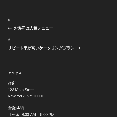
投
前
前
稿
の
お寿司は人気メニュー
ナ
投
ビ
稿
次
次
ゲ
の
リピート率が高いケータリングプラン
投
ー
稿
シ
ョ
アクセス
ン
住所
123 Main Street
New York, NY 10001
営業時間
月〜金: 9:00 AM – 5:00 PM