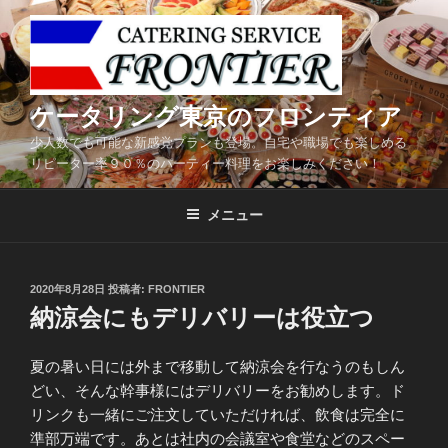
コ
ン
テ
ン
ツ
ケータリング東京のフロンティア
へ
少人数でも可能な新感覚プランも登場。自宅や職場でも楽しめる
ス
リピーター率９０％のパーティー料理をお楽しみください！
キ
ッ
メニュー
プ
投
2020年8月28日
投稿者:
FRONTIER
稿
納涼会にもデリバリーは役立つ
日:
夏の暑い日には外まで移動して納涼会を行なうのもしん
どい、そんな幹事様にはデリバリーをお勧めします。ド
リンクも一緒にご注文していただければ、飲食は完全に
準部万端です。あとは社内の会議室や食堂などのスペー