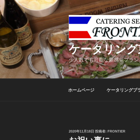
コ
ン
テ
ン
ツ
へ
ケータリング
ス
キ
少人数でも可能な新感覚プラン
ッ
プ
ホームページ
ケータリングプ
投
2020年11月18日
投稿者:
FRONTIER
稿