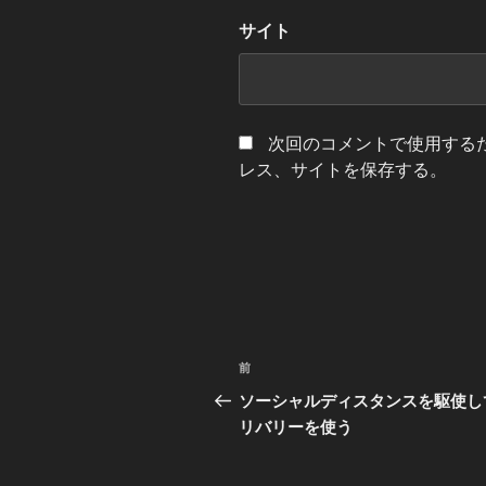
サイト
次回のコメントで使用する
レス、サイトを保存する。
投
前
前
稿
の
ソーシャルディスタンスを駆使し
投
リバリーを使う
ナ
稿
ビ