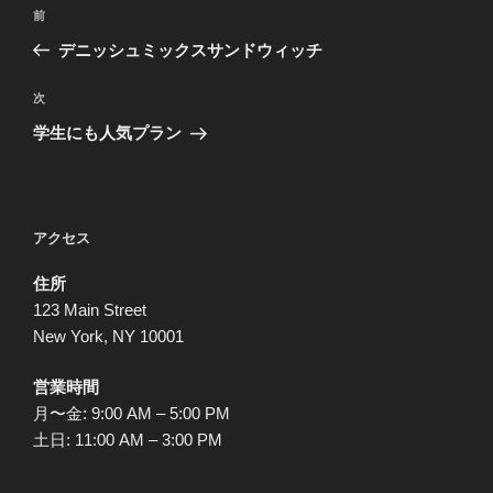
投
前
前
稿
の
デニッシュミックスサンドウィッチ
ナ
投
ビ
稿
次
次
ゲ
の
学生にも人気プラン
投
ー
稿
シ
ョ
アクセス
ン
住所
123 Main Street
New York, NY 10001
営業時間
月〜金: 9:00 AM – 5:00 PM
土日: 11:00 AM – 3:00 PM