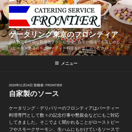
コ
ン
テ
ン
ツ
ケータリング東京のフロンティア
へ
少人数でも可能な新感覚プランも登場。自宅や職場でも楽しめる
ス
リピーター率９０％のパーティー料理をお楽しみください！
キ
ッ
メニュー
プ
投
2020年11月24日
投稿者:
FRONTIER
稿
自家製のソース
日:
ケータリング・デリバリーのフロンティアはパーティー
料理専門として数々の記念行事や懇親会などにもご対応
してきました。そこでよく聞かれることがローストビー
フやスモークサーモン、生ハムにもかけているソースで