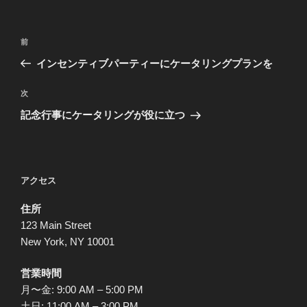
投
前
前
稿
の
インセンティブパーティーにケータリングプランを
ナ
投
ビ
稿
次
次
ゲ
の
記念行事にケータリングが役に立つ
投
ー
稿
シ
ョ
アクセス
ン
住所
123 Main Street
New York, NY 10001
営業時間
月〜金: 9:00 AM – 5:00 PM
土日: 11:00 AM – 3:00 PM