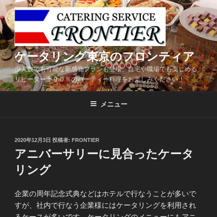
コ
ン
テ
ン
ツ
ケータリング東京のフロンティア
へ
少人数でも可能な新感覚プランも登場。自宅や職場でも楽しめる
ス
リピーター率９０％のパーティー料理をお楽しみください！
キ
ッ
メニュー
プ
投
2020年12月3日
投稿者:
FRONTIER
稿
アニバーサリーに見合ったケータ
日:
リング
企業の周年記念式典などはホテルで行なうことが多いで
すが、社内で行なう企業様にはケータリングを利用され
るケースが多いです。ケータリングのメニューにもアニ