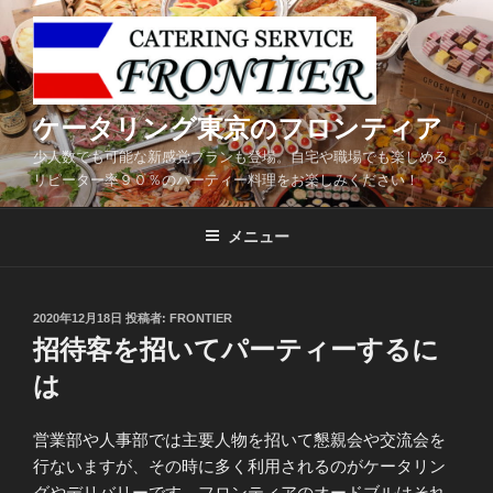
コ
ン
テ
ン
ツ
ケータリング東京のフロンティア
へ
少人数でも可能な新感覚プランも登場。自宅や職場でも楽しめる
ス
リピーター率９０％のパーティー料理をお楽しみください！
キ
ッ
メニュー
プ
投
2020年12月18日
投稿者:
FRONTIER
稿
招待客を招いてパーティーするに
日:
は
営業部や人事部では主要人物を招いて懇親会や交流会を
行ないますが、その時に多く利用されるのがケータリン
グやデリバリーです。フロンティアのオードブルはそれ