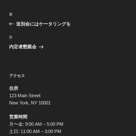
投
前
前
稿
の
送別会にはケータリングを
ナ
投
ビ
稿
次
次
ゲ
の
内定者懇親会
投
ー
稿
シ
ョ
アクセス
ン
住所
123 Main Street
New York, NY 10001
営業時間
月〜金: 9:00 AM – 5:00 PM
土日: 11:00 AM – 3:00 PM