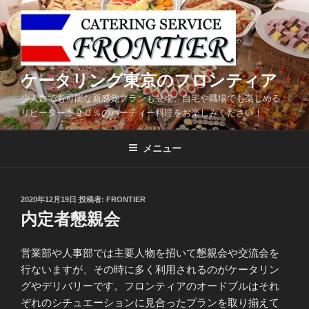
コ
ン
テ
ン
ツ
ケータリング東京のフロンティア
へ
少人数でも可能な新感覚プランも登場。自宅や職場でも楽しめる
ス
リピーター率９０％のパーティー料理をお楽しみください！
キ
ッ
メニュー
プ
投
2020年12月19日
投稿者:
FRONTIER
稿
内定者懇親会
日:
営業部や人事部では主要人物を招いて懇親会や交流会を
行ないますが、その時に多く利用されるのがケータリン
グやデリバリーです。フロンティアのオードブルはそれ
ぞれのシチュエーションに見合ったプランを取り揃えて