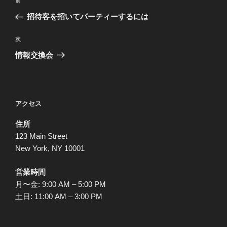
前
前
稿
の
招待客を招いてパーティーするには
ナ
投
ビ
稿
次
次
ゲ
の
情報交換会
投
ー
稿
シ
ョ
アクセス
ン
住所
123 Main Street
New York, NY 10001
営業時間
月〜金: 9:00 AM – 5:00 PM
土日: 11:00 AM – 3:00 PM