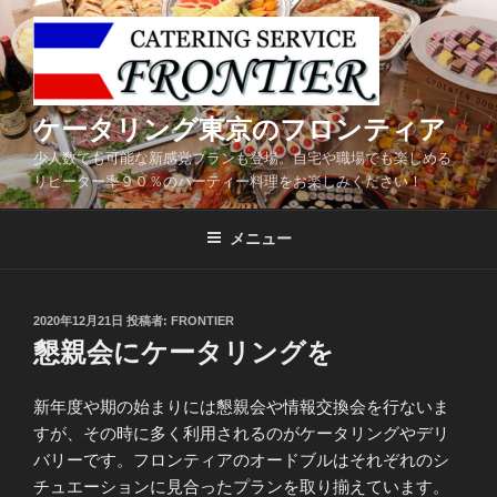
コ
ン
テ
ン
ツ
ケータリング東京のフロンティア
へ
少人数でも可能な新感覚プランも登場。自宅や職場でも楽しめる
ス
リピーター率９０％のパーティー料理をお楽しみください！
キ
ッ
メニュー
プ
投
2020年12月21日
投稿者:
FRONTIER
稿
懇親会にケータリングを
日:
新年度や期の始まりには懇親会や情報交換会を行ないま
すが、その時に多く利用されるのがケータリングやデリ
バリーです。フロンティアのオードブルはそれぞれのシ
チュエーションに見合ったプランを取り揃えています。