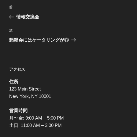
投
前
前
稿
の
情報交換会
ナ
投
ビ
稿
次
次
ゲ
の
懇親会にはケータリングが◎
投
ー
稿
シ
ョ
アクセス
ン
住所
123 Main Street
New York, NY 10001
営業時間
月〜金: 9:00 AM – 5:00 PM
土日: 11:00 AM – 3:00 PM