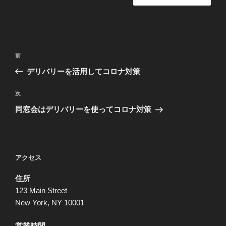
投
前
前
稿
の
デリバリーを活用してコロナ対策
ナ
投
ビ
稿
次
次
ゲ
の
同窓会はデリバリーを使ってコロナ対策
投
ー
稿
シ
ョ
アクセス
ン
住所
123 Main Street
New York, NY 10001
営業時間