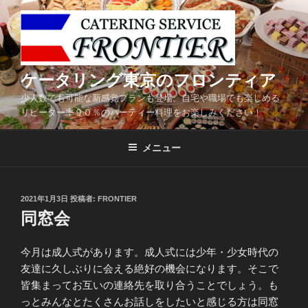
コ
ン
テ
ン
ツ
ケータリング東京のフロンティア
へ
少人数でも可能な新感覚プランも登場。自宅や職場でも楽しめる
ス
リピーター率９０％のパーティー料理をお楽しみください！
キ
ッ
メニュー
プ
投
2021年1月3日
投稿者:
FRONTIER
稿
同窓会
日:
今月は成人式があります。成人式には少年・少女時代の
友達に久しぶりに会える絶好の機会になります。そこで
皆集まってお互いの連絡先を取り合うことでしょう。も
っとみんなとたくさんお話しをしたいと感じる方は同窓