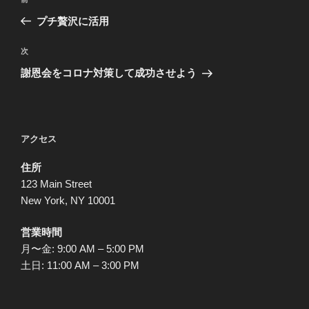
前
稿
の
プチ贅沢に活用
ナ
投
ビ
稿
次
次
ゲ
の
謝恩会をコロナ対策して成功させよう
投
ー
稿
シ
ョ
アクセス
ン
住所
123 Main Street
New York, NY 10001
営業時間
月〜金: 9:00 AM – 5:00 PM
土日: 11:00 AM – 3:00 PM