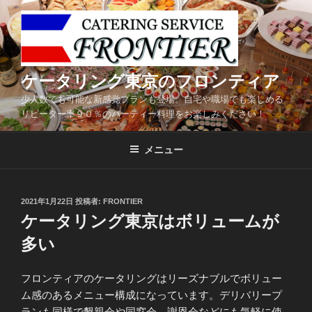
コ
ン
テ
ン
ツ
ケータリング東京のフロンティア
へ
少人数でも可能な新感覚プランも登場。自宅や職場でも楽しめる
ス
リピーター率９０％のパーティー料理をお楽しみください！
キ
ッ
メニュー
プ
投
2021年1月22日
投稿者:
FRONTIER
稿
ケータリング東京はボリュームが
日:
多い
フロンティアのケータリングはリーズナブルでボリュー
ム感のあるメニュー構成になっています。デリバリープ
ランも同様で懇親会や同窓会、謝恩会などにも気軽に使