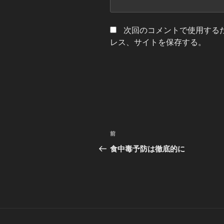
次回のコメントで使用する
レス、サイトを保存する。
投
前
前
稿
の
食中毒予防は徹底的に
投
ナ
稿
ビ
ゲ
ー