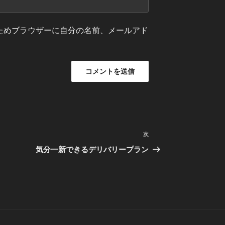
ためブラウザーに自分の名前、メールアド
次
次
の
気分一新できるデリバリープラン
投
稿