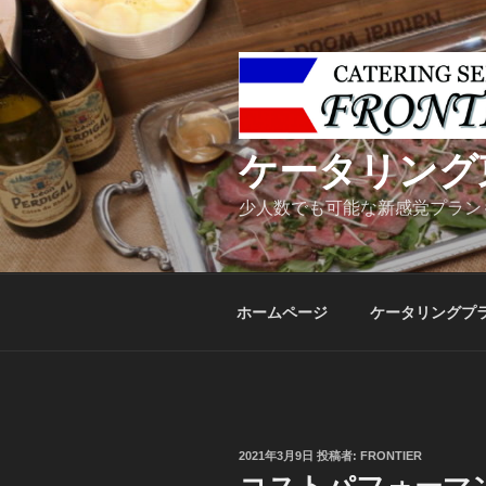
コ
ン
テ
ン
ツ
へ
ケータリング
ス
キ
少人数でも可能な新感覚プラン
ッ
プ
ホームページ
ケータリングプ
投
2021年3月9日
投稿者:
FRONTIER
稿