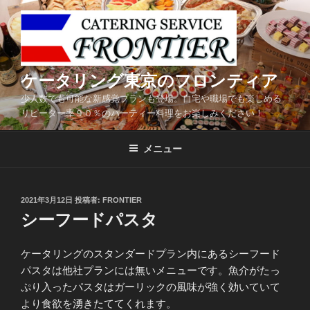
コ
ン
テ
ン
ツ
ケータリング東京のフロンティア
へ
少人数でも可能な新感覚プランも登場。自宅や職場でも楽しめる
ス
リピーター率９０％のパーティー料理をお楽しみください！
キ
ッ
メニュー
プ
投
2021年3月12日
投稿者:
FRONTIER
稿
シーフードパスタ
日:
ケータリングのスタンダードプラン内にあるシーフード
パスタは他社プランには無いメニューです。魚介がたっ
ぷり入ったパスタはガーリックの風味が強く効いていて
より食欲を湧きたててくれます。