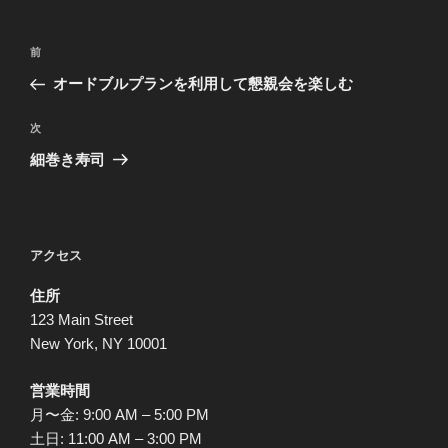
投
前
前
稿
の
オードブルプランを利用して懇親会を楽しむ
ナ
投
ビ
稿
次
次
ゲ
の
細巻き寿司
投
ー
稿
シ
ョ
アクセス
ン
住所
123 Main Street
New York, NY 10001
営業時間
月〜金: 9:00 AM – 5:00 PM
土日: 11:00 AM – 3:00 PM