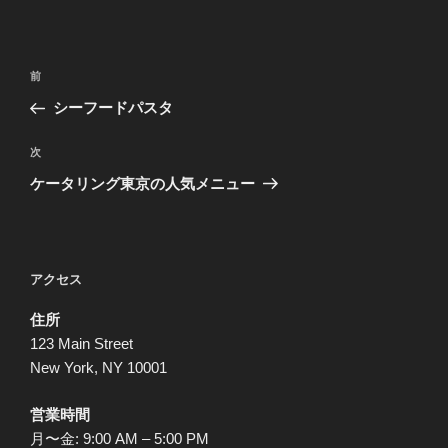
投
前
前
稿
の
シーフードパスタ
ナ
投
ビ
稿
次
次
ゲ
の
ケータリング東京の人気メニュー
投
ー
稿
シ
ョ
アクセス
ン
住所
123 Main Street
New York, NY 10001
営業時間
月〜金: 9:00 AM – 5:00 PM