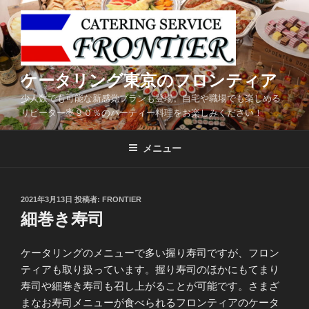
コ
ン
テ
ン
ツ
ケータリング東京のフロンティア
へ
少人数でも可能な新感覚プランも登場。自宅や職場でも楽しめる
ス
リピーター率９０％のパーティー料理をお楽しみください！
キ
ッ
メニュー
プ
投
2021年3月13日
投稿者:
FRONTIER
稿
細巻き寿司
日:
ケータリングのメニューで多い握り寿司ですが、フロン
ティアも取り扱っています。握り寿司のほかにもてまり
寿司や細巻き寿司も召し上がることが可能です。さまざ
まなお寿司メニューが食べられるフロンティアのケータ