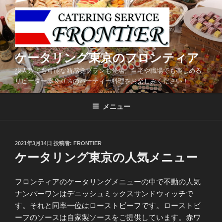
コ
ン
テ
ン
ツ
ケータリング東京のフロンティア
へ
少人数でも可能な新感覚プランも登場。自宅や職場でも楽しめる
ス
リピーター率９０％のパーティー料理をお楽しみください！
キ
ッ
メニュー
プ
投
2021年3月14日
投稿者:
FRONTIER
稿
ケータリング東京の人気メニュー
日:
フロンティアのケータリングメニューの中で不動の人気
ナンバーワンはデニッシュミックスサンドウィッチで
す。それと同率一位はローストビーフです。ローストビ
ーフのソースは自家製ソースをご提供しています。赤ワ