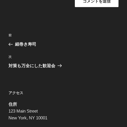
投
前
前
稿
の
細巻き寿司
ナ
投
ビ
稿
次
次
ゲ
の
対策も万全にした歓迎会
投
ー
稿
シ
ョ
アクセス
ン
住所
123 Main Street
New York, NY 10001