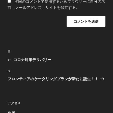
次回のコメントで使用するためブラウザーに自分の名
前、メールアドレス、サイトを保存する。
投
前
前
稿
の
コロナ対策デリバリー
ナ
投
ビ
稿
次
次
ゲ
の
フロンティアのケータリングプランが新たに誕生！！
投
ー
稿
シ
ョ
アクセス
ン