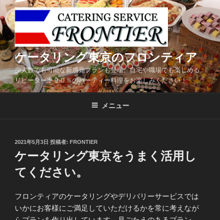
コ
ン
テ
ン
ツ
ケータリング東京のフロンティア
へ
少人数でも可能な新感覚プランも登場。自宅や職場でも楽しめる
ス
リピーター率９０％のパーティー料理をお楽しみください！
キ
ッ
メニュー
プ
投
2021年5月3日
投稿者:
FRONTIER
稿
ケータリング東京をうまく活用し
日:
てください。
フロンティアのケータリングやデリバリーサービスでは
いかにお客様にご満足していただけるかを常に考えなが
らプランを作り出しています。見ごたえのあるプラン、