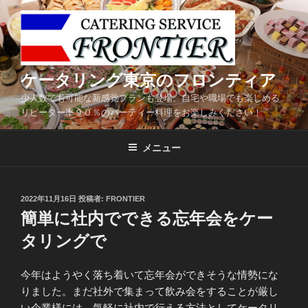
コ
ン
テ
ン
ツ
ケータリング東京のフロンティア
へ
少人数でも可能な新感覚プランも登場。自宅や職場でも楽しめる
ス
リピーター率９０％のパーティー料理をお楽しみください！
キ
ッ
メニュー
プ
投
2022年11月16日
投稿者:
FRONTIER
稿
簡単に社内でできる忘年会をケー
日:
タリングで
今年はようやく落ち着いて忘年会ができそうな情勢にな
りました。まだ社外で集まって飲み会をすることが厳し
い企業様には、気軽に社内で行える方法としてケータリ