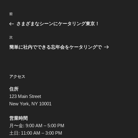
投
前
前
稿
の
さまざまなシーンにケータリング東京！
ナ
投
ビ
稿
次
次
ゲ
の
簡単に社内でできる忘年会をケータリングで
投
ー
稿
シ
ョ
アクセス
ン
住所
123 Main Street
New York, NY 10001
営業時間
月〜金: 9:00 AM – 5:00 PM
土日: 11:00 AM – 3:00 PM