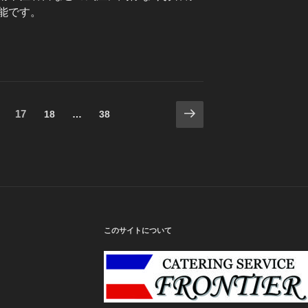
能です。
次
固
17
固
固
18
…
38
の
定
定
定
ペ
ペ
ペ
ペ
ー
ー
ー
ー
ジ
ジ
ジ
ジ
このサイトについて