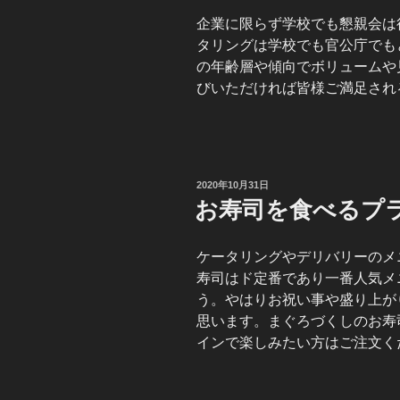
企業に限らず学校でも懇親会は
タリングは学校でも官公庁でも
の年齢層や傾向でボリュームや
びいただければ皆様ご満足され
投
2020年10月31日
稿
お寿司を食べるプ
日:
ケータリングやデリバリーのメ
寿司はド定番であり一番人気メ
う。やはりお祝い事や盛り上が
思います。まぐろづくしのお寿
インで楽しみたい方はご注文く