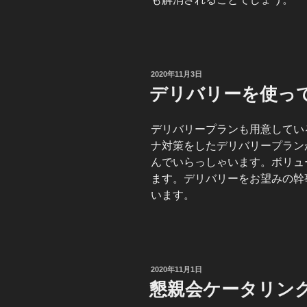
投
2020年11月3日
稿
デリバリーを使っ
日:
デリバリープランも用意してい
ナ対策をしたデリバリープラン
んでいらっしゃいます。ボリュ
ます。デリバリーをお望みの幹
います。
投
2020年11月1日
稿
懇親会ケータリン
日: