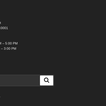
t
10001
 – 5:00 PM
 – 3:00 PM
検
索
て