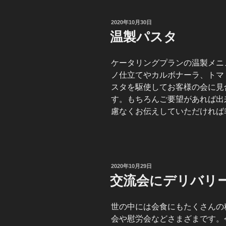
投
2020年10月30日
稿
温製パスタ
日:
ケータリングプランの温製メニ
ノ仕立てやカルボナーラ、トマ
スタを駆使してお客様の会に見
す。もちろんご要望があれば出
慮なくお伝えしていただければ
投
2020年10月29日
稿
交流会にデリバリ
日:
世の中には会食にもたくさんの
会や慰労会などさまざまです。