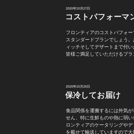
投
2020年10月27日
稿
コストパフォーマ
日:
フロンティアのコストパフォーマ
スタンダードプランでしょう。
ィッチそしてデザートまで付い
皆様ご満足していただけるプラ
投
2020年10月26日
稿
保冷してお届け
日:
食品関係を運搬するには外気が
せん、特に生鮮ものや熱に弱い
ロンティアのケータリングやデ
を載せて輸送していますので大