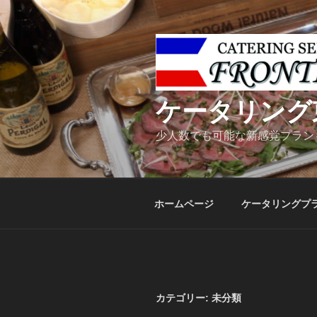
コ
ン
テ
ン
ツ
へ
ケータリング
ス
キ
少人数でも可能な新感覚プラン
ッ
プ
ホームページ
ケータリングプ
カテゴリー:
未分類