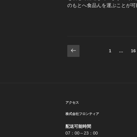
のもとへ食品んを運ぶことが可
投
前
固
固
1
…
16
の
定
定
稿
ペ
ペ
ペ
ー
ー
の
ー
ジ
ジ
ジ
ペ
ー
アクセス
ジ
送
株式会社フロンティア
り
配送可能時間
07：00～23：00