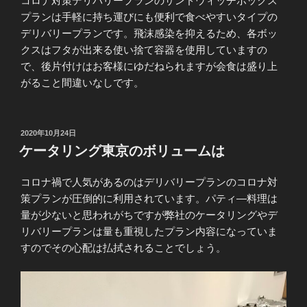
コロナ対策デリバリープランのサンドウィッチボックス
プランは手軽に持ち運びにも便利で食べやすいタイプの
デリバリープランです。飛沫感染を抑えるため、各ボッ
クスはフタが出来る使い捨て容器を使用していますの
で、後片付けはお客様にゆだねられますが会食は盛り上
がること間違いなしです。
投
2020年10月24日
稿
ケータリング東京のボリュームは
日:
コロナ禍で人気があるのはデリバリープランのコロナ対
策プランが圧倒的に利用されています。パティ―料理は
量が少ないと思われがちですが弊社のケータリングやデ
リバリープランは量も重視したプラン内容になっていま
すのでその心配は払拭されることでしょう。