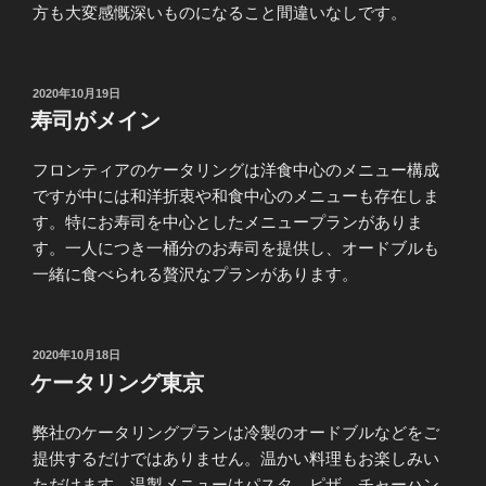
方も大変感慨深いものになること間違いなしです。
投
2020年10月19日
稿
寿司がメイン
日:
フロンティアのケータリングは洋食中心のメニュー構成
ですが中には和洋折衷や和食中心のメニューも存在しま
す。特にお寿司を中心としたメニュープランがありま
す。一人につき一桶分のお寿司を提供し、オードブルも
一緒に食べられる贅沢なプランがあります。
投
2020年10月18日
稿
ケータリング東京
日:
弊社のケータリングプランは冷製のオードブルなどをご
提供するだけではありません。温かい料理もお楽しみい
ただけます。温製メニューはパスタ、ピザ、チャーハン