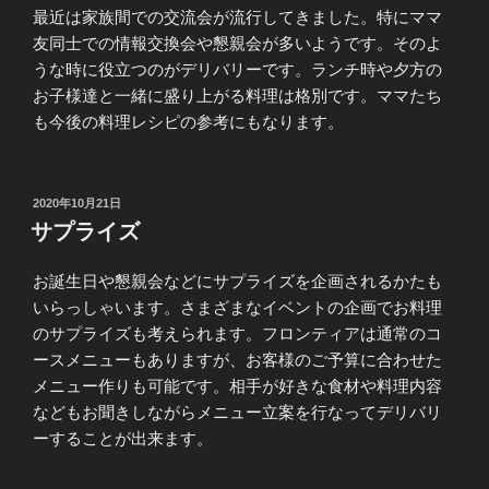
最近は家族間での交流会が流行してきました。特にママ
友同士での情報交換会や懇親会が多いようです。そのよ
うな時に役立つのがデリバリーです。ランチ時や夕方の
お子様達と一緒に盛り上がる料理は格別です。ママたち
も今後の料理レシピの参考にもなります。
投
2020年10月21日
稿
サプライズ
日:
お誕生日や懇親会などにサプライズを企画されるかたも
いらっしゃいます。さまざまなイベントの企画でお料理
のサプライズも考えられます。フロンティアは通常のコ
ースメニューもありますが、お客様のご予算に合わせた
メニュー作りも可能です。相手が好きな食材や料理内容
などもお聞きしながらメニュー立案を行なってデリバリ
ーすることが出来ます。