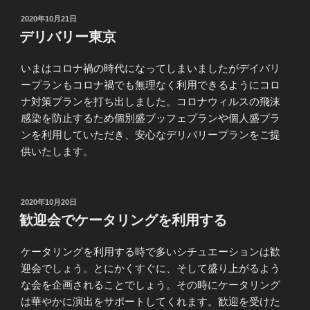
投
2020年10月21日
稿
デリバリー東京
日:
いまはコロナ禍の時代になってしまいましたがデイバリ
ープランもコロナ禍でも無理なく利用できるようにコロ
ナ対策プランを打ち出しました。コロナウィルスの飛沫
感染を防止するため個別盛ブッフェプランや個人盛プラ
ンを利用していただき、安心なデリバリープランをご提
供いたします。
投
2020年10月20日
稿
歓迎会でケータリングを利用する
日:
ケータリングを利用する時で多いシチュエーションは歓
迎会でしょう。とにかくすぐに、そして盛り上がるよう
な会を企画されることでしょう。その時にケータリング
は華やかに演出をサポートしてくれます。歓迎を受けた