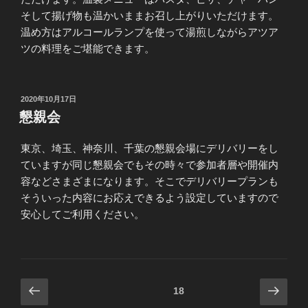
そして揚げ物も温かいままお召し上がりいただけます。
温め方はアルコールランプを使って湯煎しながらアツア
ツの料理をご堪能できます。
投
2020年10月17日
稿
懇親会
日:
東京、埼玉、神奈川、千葉の懇親会場にデリバリーをし
ていますが同じ懇親会でもその時々で参加者層や開催内
容などさまざまになります。そこでデリバリープランも
そういった内容にお応えできるよう設定していますので
安心してご利用ください。
投
前
次
固定ページ
18
の
の
稿