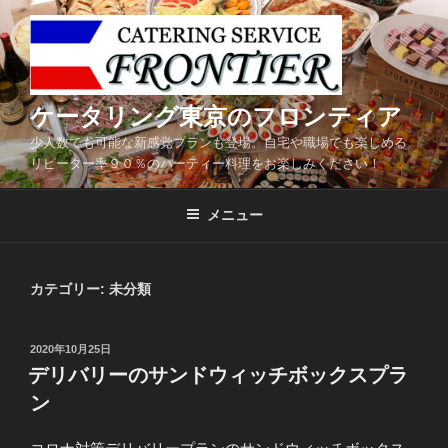
コ
ン
テ
ン
ツ
ケータリング東京のフロンティア
へ
少人数でも可能な新感覚プランも登場。自宅や職場でも楽しめる
ス
リピーター率９０％のパーティー料理をお楽しみください！
キ
ッ
メニュー
プ
カテゴリー:
未分類
投
2020年10月25日
稿
デリバリーのサンドウィッチボックスプラ
日:
ン