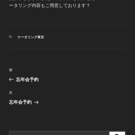
ータリング内容もご用意しております？
カ
ケータリング東京
テ
ゴ
リ
ー
投
前
前
稿
の
忘年会予約
ナ
投
ビ
稿
次
次
ゲ
の
忘年会予約
投
ー
稿
シ
ョ
ン
検