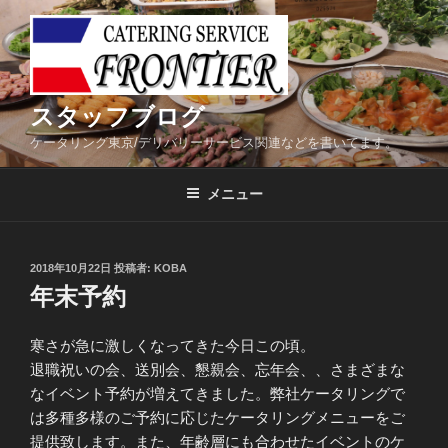
コ
ン
テ
ン
ツ
スタッフブログ
へ
ケータリング東京/デリバリーサービス関連などを書いてます。
ス
キ
メニュー
ッ
プ
投
2018年10月22日
投稿者:
KOBA
稿
年末予約
日:
寒さが急に激しくなってきた今日この頃。
退職祝いの会、送別会、懇親会、忘年会、、さまざまな
なイベント予約が増えてきました。弊社ケータリングで
は多種多様のご予約に応じたケータリングメニューをご
提供致します。また、年齢層にも合わせたイベントのケ