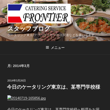
コ
ン
テ
ン
ツ
スタッフブログ
へ
ケータリング東京/デリバリーサービス関連などを書いてます。
ス
キ
メニュー
ッ
プ
月:
2014年3月
投
2014年3月26日
稿
今日のケータリング東京は、某専門学校様
日:
今日のケータリング東京は、某専門学校様へ料理をお届