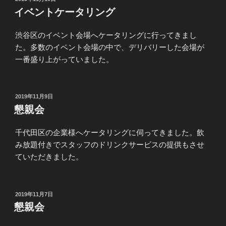
稿
イベントケータリング
日:
渋谷区のイベント会場へケータリングに行ってきまし
た。多数のイベント会場の中で、デリバリーした会場が
一番盛り上がっていました。
投
2019年11月9日
稿
懇親会
日:
千代田区の企業様へケータリングに伺ってきました。飲
み放題付きでスタッフのドリンクサービスの提供もさせ
ていただきました。
投
2019年11月7日
稿
懇親会
日: