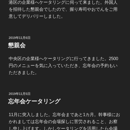
港区の企業様へケータリングに伺って来ました。外国人
を招待した懇親会でしたので、握り寿司やおでんをご用
意してデリバリーしました。
投
2019年11月6日
稿
懇親会
日:
中央区の企業様へケータリングに行ってきました。2500
円のメニューを気に入っていただき、忘年会の予約もい
ただきました。
投
2019年11月5日
稿
忘年会ケータリング
日:
11月に突入しました。忘年会まであと1カ月。幹事様にお
かれましては忘年会の会場探しに苦労されること、お察
し申し上げます。しかしケータリングを活用したら会場