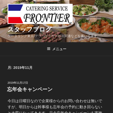
コ
ン
テ
ン
ツ
スタッフブログ
へ
ケータリング東京/デリバリーサービス関連などを書いてます。
ス
キ
メニュー
ッ
プ
月:
2019年11月
投
2019年11月17日
稿
忘年会キャンペーン
日:
今日は日曜日なので企業様からのお問い合わせは無いで
すが、明日からは幹事様も忘年会の予約に動き回らない
と大変になってきます。只今忘年会キャンペーンを実施