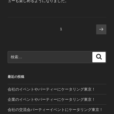
ューも楽しめるようになりました。
投
次
固定ページ
1
の
稿
ペ
の
ー
ペ
ジ
検
検
ー
索
索:
ジ
送
最近の投稿
り
会社のイベントやパーティーにケータリング東京！
企業のイベントやパーティーにケータリング東京！
会社の交流会パーティーイベントにケータリング東京！