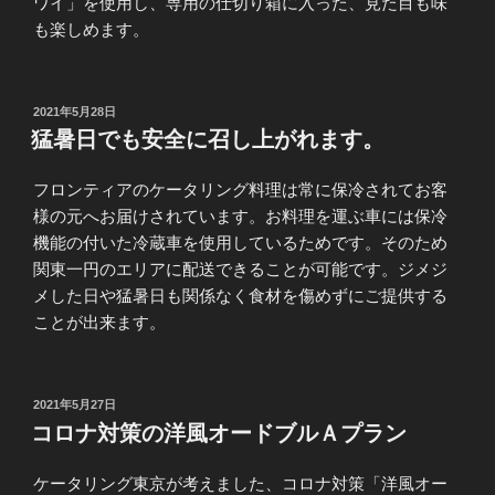
ワイ」を使用し、専用の仕切り箱に入った、見た目も味
も楽しめます。
投
2021年5月28日
稿
猛暑日でも安全に召し上がれます。
日:
フロンティアのケータリング料理は常に保冷されてお客
様の元へお届けされています。お料理を運ぶ車には保冷
機能の付いた冷蔵車を使用しているためです。そのため
関東一円のエリアに配送できることが可能です。ジメジ
メした日や猛暑日も関係なく食材を傷めずにご提供する
ことが出来ます。
投
2021年5月27日
稿
コロナ対策の洋風オードブルＡプラン
日:
ケータリング東京が考えました、コロナ対策「洋風オー