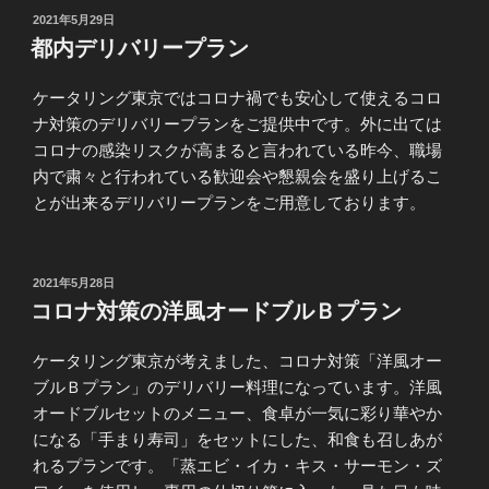
投
2021年5月29日
稿
都内デリバリープラン
日:
ケータリング東京ではコロナ禍でも安心して使えるコロ
ナ対策のデリバリープランをご提供中です。外に出ては
コロナの感染リスクが高まると言われている昨今、職場
内で粛々と行われている歓迎会や懇親会を盛り上げるこ
とが出来るデリバリープランをご用意しております。
投
2021年5月28日
稿
コロナ対策の洋風オードブルＢプラン
日:
ケータリング東京が考えました、コロナ対策「洋風オー
ブルＢプラン」のデリバリー料理になっています。洋風
オードブルセットのメニュー、食卓が一気に彩り華やか
になる「手まり寿司」をセットにした、和食も召しあが
れるプランです。「蒸エビ・イカ・キス・サーモン・ズ