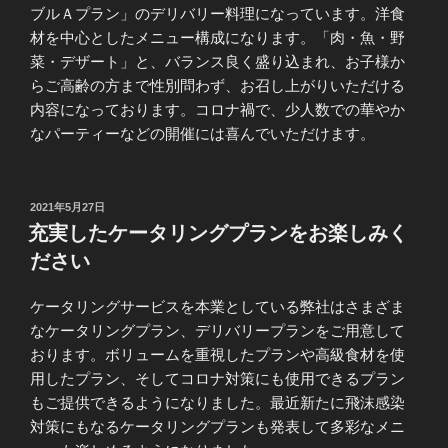
ブルＡプラン」のデリバリー料理になっています。洋食
材を中心としたメニュー構成になります。「肉・魚・野
菜・デザート」と、バランス良く盛り込まれ、お子様か
らご高齢の方まで性別問わず、お召し上がりいただける
内容になっております。コロナ禍で、少人数での華やか
なパーティーなどの開催には喜んでいただけます。
投
2021年5月27日
稿
充実したケータリングプランをお楽しみく
日:
ださい
ケータリングサービスを本業としている弊社はさまざま
なケータリングプラン、デリバリープランをご用意して
おります。ボリュームを重視したプランや高級食材を使
用したプラン、そしてコロナ対策にも使用できるプラン
もご提供できるようになりました。最近新たに飛沫感染
対策にもなるケータリングプランも発表して多彩なメニ