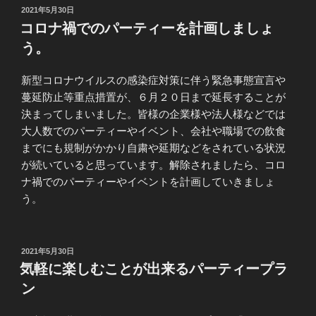
投
2021年5月30日
稿
コロナ禍でのパーティーを計画しましょ
日:
う。
新型コロナウイルスの感染症対策に伴う緊急事態宣言や
蔓延防止等重点措置が、６月２０日まで延長することが
決まってしまいました。皆様の企業様や法人様などでは
大人数でのパーティーやイベント、会社や職場での飲食
までにも規制がかかり自粛や延期などをされている状況
が続いていると思っています。解除されましたら、コロ
ナ禍でのパーティーやイベントを計画していきましょ
う。
投
2021年5月30日
稿
気軽に楽しむことが出来るパーティープラ
日:
ン