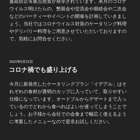
蔓延防止等重点措置が発令されています。来月のコロナ
ウイルス明けたらの、懇親会や交流会や親睦会や二次会
などのパーティーやイベントの開催を計画していきまし
ょう。当社ではコロナウイルス対策のケータリング料理
やデリバリー料理をご用意させていただいておりますの
で、気軽にお問合せください。
投
2021年5月31日
稿
コロナ禍でも盛り上げる
日:
今月に新発売したケータリングプラン「イデアル」はそ
れぞれの食材が透明のカップに入っていて、取りやすい
仕様になっています。オードブルからデザートまで入っ
ているのでどれから食べればよいか迷ってしまうことで
しょう。お子様から会社での会食まで幅広く使えるよう
に考案したメニューなので是非お試しください。