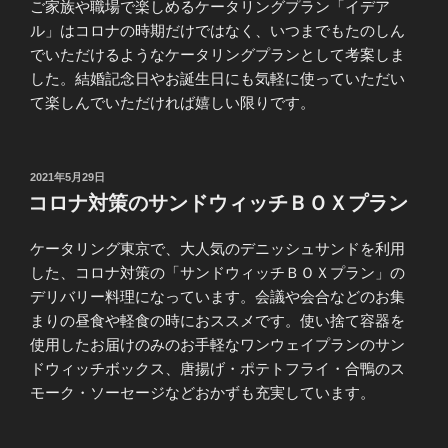
ご家族や職場で楽しめるケータリングプラン「イデア
ル」はコロナの時期だけではなく、いつまでもたのしん
でいただけるようなケータリングプランとして考案しま
した。結婚記念日やお誕生日にも気軽に使っていただい
て楽しんでいただければ嬉しい限りです。
投
2021年5月29日
稿
コロナ対策のサンドウィッチＢＯＸプラン
日:
ケータリング東京で、大人気のデニッシュサンドを利用
した、コロナ対策の「サンドウィッチＢＯＸプラン」の
デリバリー料理になっています。会議や会合などのお集
まりの昼食や軽食の時におススメです。使い捨て容器を
使用したお届けのみのお手軽なワンウェイプランのサン
ドウィッチボックス、唐揚げ・ポテトフライ・合鴨のス
モーク・ソーセージなどおかずも充実しています。