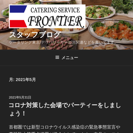
コ
ン
テ
ン
ツ
スタッフブログ
へ
ケータリング東京/デリバリーサービス関連などを書いてます。
ス
キ
メニュー
ッ
プ
月:
2021年5月
投
2021年5月31日
稿
コロナ対策した会場でパーティーをしまし
日:
ょう！
首都圏では新型コロナウイルス感染症の緊急事態宣言や