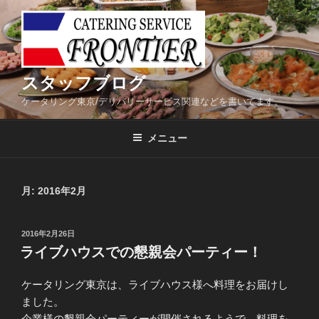
コ
ン
テ
ン
ツ
スタッフブログ
へ
ケータリング東京/デリバリーサービス関連などを書いてます。
ス
キ
メニュー
ッ
プ
月:
2016年2月
投
2016年2月26日
稿
ライブハウスでの懇親会パーティー！
日:
ケータリング東京は、ライブハウス様へ料理をお届けし
ました。
企業様の懇親会パーティーが開催されるようで、料理を