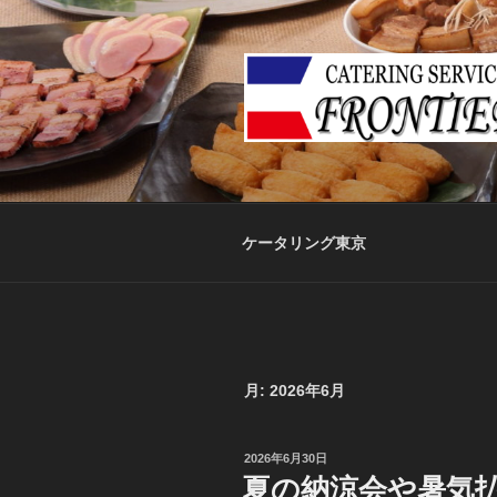
コ
ン
テ
ン
ツ
へ
ス
キ
ッ
ケータリング東京
プ
月:
2026年6月
投
2026年6月30日
稿
夏の納涼会や暑気
日: