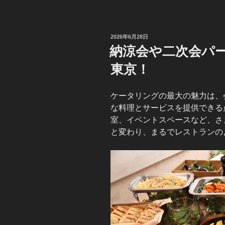
投
2026年6月28日
稿
納涼会や二次会パ
日:
東京！
ケータリングの最大の魅力は、
な料理とサービスを提供できる
室、イベントスペースなど、さ
と変わり、まるでレストランの