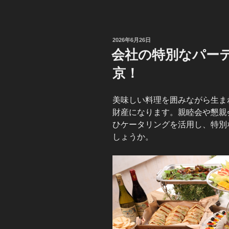
投
2026年6月26日
稿
会社の特別なパー
日:
京！
美味しい料理を囲みながら生ま
財産になります。親睦会や懇親
ひケータリングを活用し、特別
しょうか。