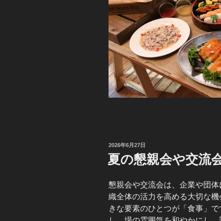
投
2026年6月27日
稿
夏の懇親会や交流
日:
懇親会や交流会は、企業や団体
織全体の活力を高める大切な機
きな要素のひとつが「食事」で
し、場の雰囲気を和やかにし、