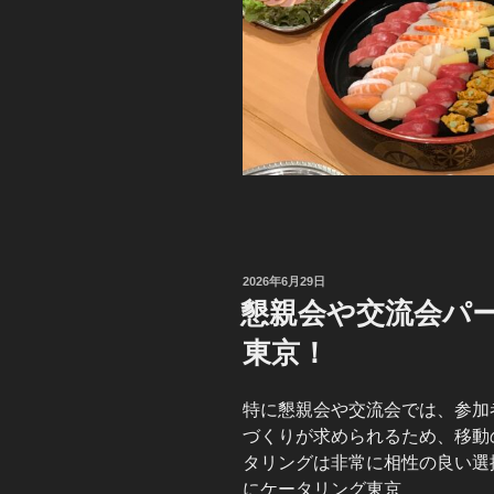
投
2026年6月29日
稿
懇親会や交流会パ
日:
東京！
特に懇親会や交流会では、参加
づくりが求められるため、移動
タリングは非常に相性の良い選
にケータリング東京