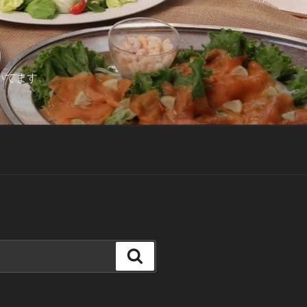
いてます。
検
索