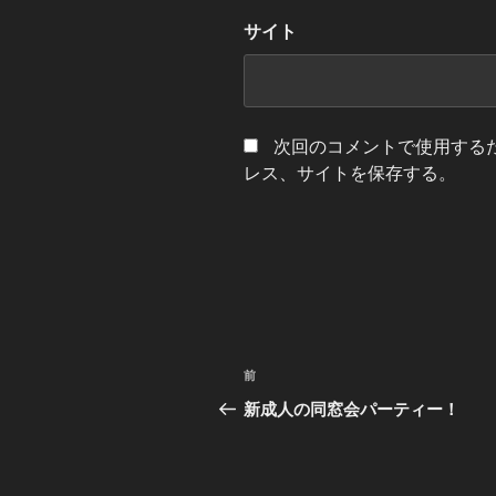
サイト
次回のコメントで使用する
レス、サイトを保存する。
投
前
前
稿
の
新成人の同窓会パーティー！
投
ナ
稿
ビ