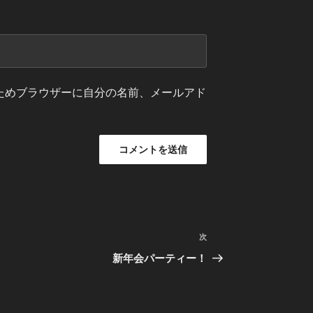
ためブラウザーに自分の名前、メールアド
次
次
の
新年会パーティー！
投
稿