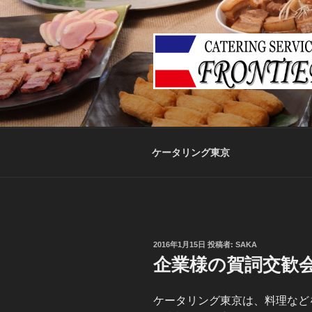
コ
ン
テ
ン
ツ
へ
ス
キ
ッ
ケータリング東京
プ
投
2016年1月15日
投稿者:
SAKA
稿
企業様の賀詞交歓
日:
ケータリング東京は、料理など