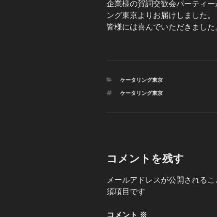
企業様の賀詞交歓会パーティー
ング東京よりお届けしました。
皆様には喜んでいただきました
カ
ケータリング東京
テ
タ
ケータリング東京
ゴ
グ
リ
ー
コメントを残す
メールアドレスが公開されるこ
須項目です
コメント
※