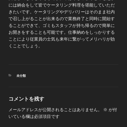
には納会をして皆でケータリング料理を堪能していただ
きたいです。ケータリングやデリバリーはそのまま社内
で召し上がることが出来るので業務終了と同時に開始す
ることができて、ゴミもスタッフが持ち帰るので簡単に
お開きをすることも可能です。仕事納めをしっかりする
ことにより従業員の士気も来年に繋がってメリハリが効
くことでしょう。
カ
未分類
テ
ゴ
リ
ー
コメントを残す
メールアドレスが公開されることはありません。
※
が付
いている欄は必須項目です