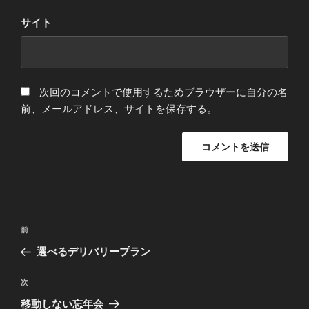
サイト
次回のコメントで使用するためブラウザーに自分の名
前、メールアドレス、サイトを保存する。
投
前
前
稿
の
選べるデリバリープラン
ナ
投
ビ
稿
次
次
ゲ
の
移動しない忘年会