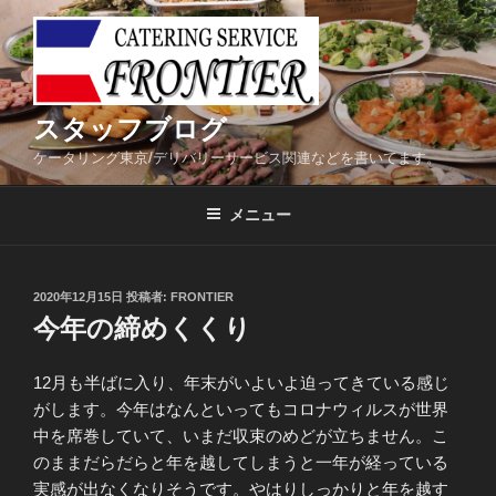
コ
ン
テ
ン
ツ
スタッフブログ
へ
ケータリング東京/デリバリーサービス関連などを書いてます。
ス
キ
メニュー
ッ
プ
投
2020年12月15日
投稿者:
FRONTIER
稿
今年の締めくくり
日:
12月も半ばに入り、年末がいよいよ迫ってきている感じ
がします。今年はなんといってもコロナウィルスが世界
中を席巻していて、いまだ収束のめどが立ちません。こ
のままだらだらと年を越してしまうと一年が経っている
実感が出なくなりそうです。やはりしっかりと年を越す