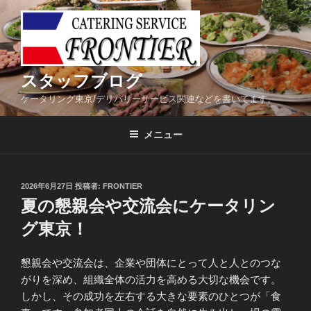
コ
ン
テ
ン
ツ
スタッフブログ
へ
ケータリング東京/デリバリーサービス関連などを書いてます。
ス
キ
メニュー
ッ
プ
投
2026年6月27日
投稿者:
FRONTIER
稿
夏の懇親会や交流会にケータリン
日:
グ東京！
懇親会や交流会は、企業や団体にとって人と人とのつな
がりを深め、組織全体の活力を高める大切な機会です。
しかし、その成功を左右する大きな要素のひとつが「食