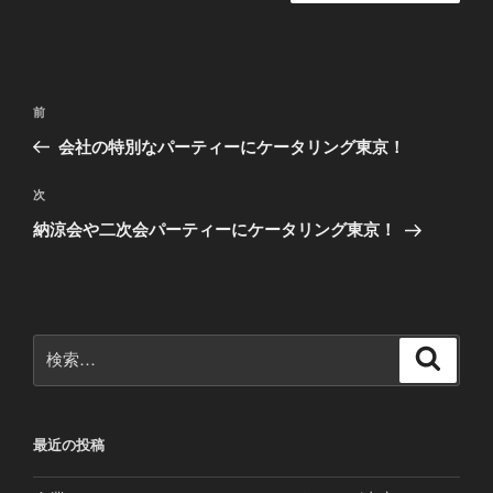
投
前
前
稿
の
会社の特別なパーティーにケータリング東京！
ナ
投
ビ
稿
次
次
ゲ
の
納涼会や二次会パーティーにケータリング東京！
投
ー
稿
シ
ョ
ン
検
検
索
索:
最近の投稿